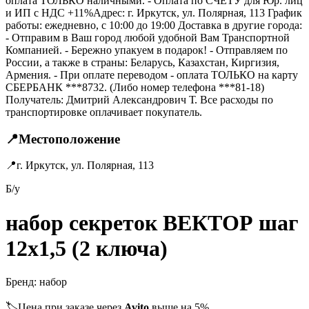
оплата ТОЛЬКО наличными. - Оплата по СЧЁТУ для Юр. лиц
и ИП с НДС +11%Адрес: г. Иркутск, ул. Полярная, 113 График
работы: ежедневно, с 10:00 до 19:00 Доставка в другие города:
- Отправим в Ваш город любой удобной Вам Транспортной
Компанией. - Бережно упакуем в подарок! - Отправляем по
России, а также в страны: Беларусь, Казахстан, Киргизия,
Армения. - При оплате переводом - оплата ТОЛЬКО на карту
СБЕРБАНК ***8732. (Либо номер телефона ***81-18)
Получатель: Дмитрий Александрович Т. Все расходы по
транспортировке оплачивает покупатель.
📍
Местоположение
📍
г. Иркутск, ул. Полярная, 113
Б/у
набор секреток ВЕКТОР шаг
12х1,5 (2 ключа)
Бренд:
набор
🏷️
Цена при заказе через
Avito
выше на 5%.