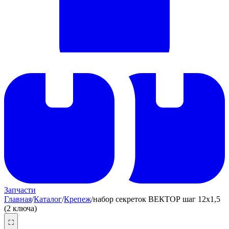
Запчасти
Главная
/
Каталог
/
Крепеж
/
набор секреток ВЕКТОР шаг 12х1,5
(2 ключа)
⛶