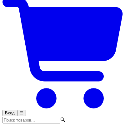
Вход
☰
🔍