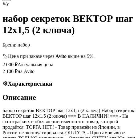
Б/у
набор секреток ВЕКТОР шаг
12х1,5 (2 ключа)
Бренд:
набор
🏷️
Цена при заказе через
Avito
выше на 5%.
2 000
₽
Актуальная цена
2 100
₽
на Avito
⚙️
Характеристики
Описание
набор секреток ВЕКТОР шаг 12х1,5 (2 ключа) Набор секреток
ВЕКТОР шаг 12х1,5 (2 ключа) === B НАЛИЧИИ! === - На
фотографиях в объявлении именно тот товар, который
продаётся. ТОРГА НЕТ! - Товар привезён из Японии, в
России не эксплуатировался. ОПЛАТА - При самовывозе