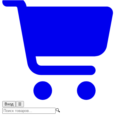
Вход
☰
🔍