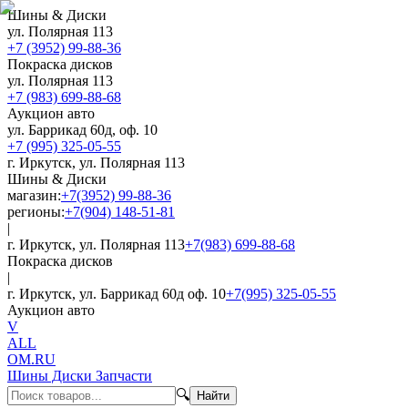
Шины & Диски
ул. Полярная 113
+7 (3952) 99-88-36
Покраска дисков
ул. Полярная 113
+7 (983) 699-88-68
Аукцион авто
ул. Баррикад 60д, оф. 10
+7 (995) 325-05-55
г. Иркутск, ул. Полярная 113
Шины & Диски
магазин:
+7(3952) 99-88-36
регионы:
+7(904) 148-51-81
|
г. Иркутск, ул. Полярная 113
+7(983) 699-88-68
Покраска дисков
|
г. Иркутск, ул. Баррикад 60д оф. 10
+7(995) 325-05-55
Аукцион авто
V
ALL
OM.RU
Шины Диски Запчасти
🔍
Найти