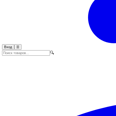
Вход
☰
🔍