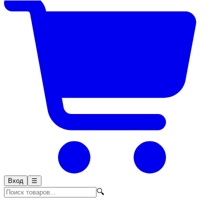
Вход
☰
🔍