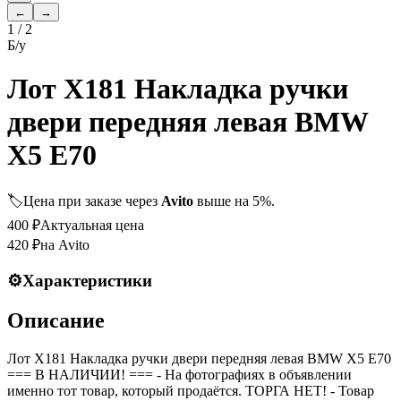
←
→
1
/
2
Б/у
Лот X181 Накладка ручки
двери передняя левая BMW
X5 E70
🏷️
Цена при заказе через
Avito
выше на 5%.
400
₽
Актуальная цена
420
₽
на Avito
⚙️
Характеристики
Описание
Лот X181 Накладка ручки двери передняя левая BMW X5 E70
=== B НАЛИЧИИ! === - На фотографиях в объявлении
именно тот товар, который продаётся. ТОРГА НЕТ! - Товар