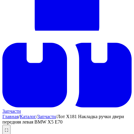
Запчасти
Главная
/
Каталог
/
Запчасти
/
Лот X181 Накладка ручки двери
передняя левая BMW X5 E70
⛶