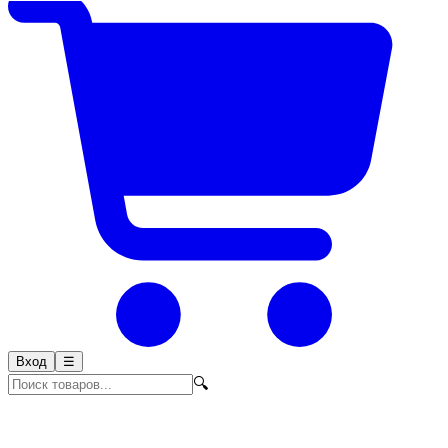
Вход
☰
🔍