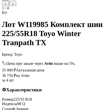
←
→
1
/
4
Б/у
Лот W119985 Комплект шин
225/55R18 Toyo Winter
Tranpath TX
Бренд:
Toyo
🏷️
Цена при заказе через
Avito
выше на 5%.
35 000
₽
Актуальная цена
36 750
₽
на Avito
за
4 шт
⚙️
Характеристики
Размер
225
/
55
R
18
Индексы
98
Q
Сезон
❄️ Зимние