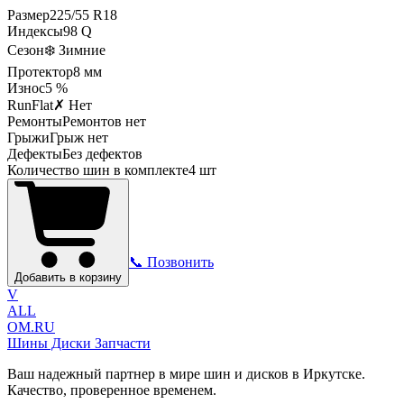
Размер
225
/
55
R
18
Индексы
98
Q
Сезон
❄️ Зимние
Протектор
8
мм
Износ
5 %
RunFlat
✗ Нет
Ремонты
Ремонтов нет
Грыжи
Грыж нет
Дефекты
Без дефектов
Количество шин в комплекте
4
шт
📞 Позвонить
Добавить в корзину
V
ALL
OM.RU
Шины Диски Запчасти
Ваш надежный партнер в мире шин и дисков в Иркутске.
Качество, проверенное временем.