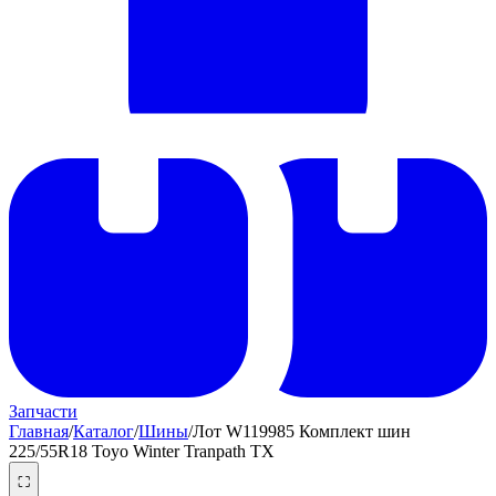
Запчасти
Главная
/
Каталог
/
Шины
/
Лот W119985 Комплект шин
225/55R18 Toyo Winter Tranpath TX
⛶