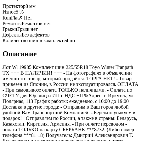
Протектор
8
мм
Износ
5 %
RunFlat
✗ Нет
Ремонты
Ремонтов нет
Грыжи
Грыж нет
Дефекты
Без дефектов
Количество шин в комплекте
4
шт
Описание
Лот W119985 Комплект шин 225/55R18 Toyo Winter Tranpath
TX === B НАЛИЧИИ! === - На фотографиях в объявлении
именно тот товар, который продаётся. ТОРГА НЕТ! - Товар
привезён из Японии, в России не эксплуатировался. ОПЛАТА
- При самовывозе оплата ТОЛЬКО наличными. - Оплата по
СЧЁТУ для Юр. лиц и ИП с НДС +11%Адрес: г. Иркутск, ул.
Полярная, 113 График работы: ежедневно, с 10:00 до 19:00
Доставка в другие города: - Отправим в Ваш город любой
удобной Вам Транспортной Компанией. - Бережно упакуем в
подарок! - Отправляем по России, а также в страны: Беларусь,
Казахстан, Киргизия, Армения. - При оплате переводом -
оплата ТОЛЬКО на карту СБЕРБАНК ***8732. (Либо номер
телефона ***81-18) Получатель: Дмитрий Александрович Т.
Все расходы по транспортировке оплачивает покупатель.