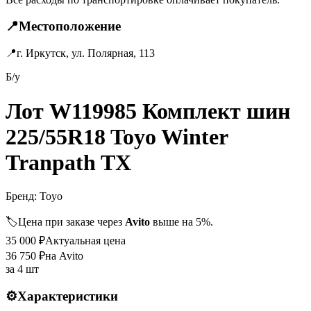
📍
Местоположение
📍
г. Иркутск, ул. Полярная, 113
Б/у
Лот W119985 Комплект шин
225/55R18 Toyo Winter
Tranpath TX
Бренд:
Toyo
🏷️
Цена при заказе через
Avito
выше на 5%.
35 000
₽
Актуальная цена
36 750
₽
на Avito
за
4 шт
⚙️
Характеристики