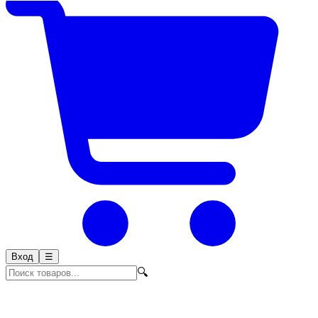
Вход
☰
🔍