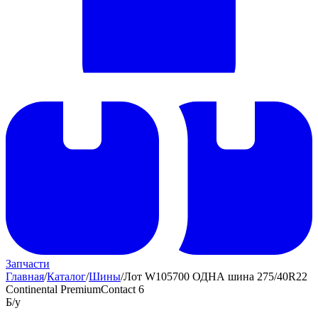
Запчасти
Главная
/
Каталог
/
Шины
/
Лот W105700 ОДНА шина 275/40R22
Continental PremiumContact 6
Б/у