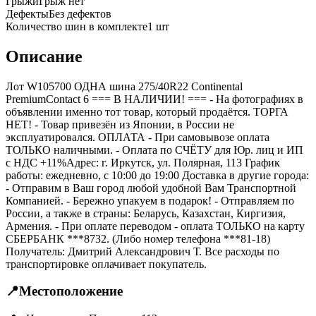
Грыжи
Грыж нет
Дефекты
Без дефектов
Количество шин в комплекте
1
шт
Описание
Лот W105700 ОДНА шина 275/40R22 Continental
PremiumContact 6 === B НАЛИЧИИ! === - На фотографиях в
объявлении именно тот товар, который продаётся. ТОРГА
НЕТ! - Товар привезён из Японии, в России не
эксплуатировался. ОПЛАТА - При самовывозе оплата
ТОЛЬКО наличными. - Оплата по СЧЁТУ для Юр. лиц и ИП
с НДС +11%Адрес: г. Иркутск, ул. Полярная, 113 График
работы: ежедневно, с 10:00 до 19:00 Доставка в другие города:
- Отправим в Ваш город любой удобной Вам Транспортной
Компанией. - Бережно упакуем в подарок! - Отправляем по
России, а также в страны: Беларусь, Казахстан, Киргизия,
Армения. - При оплате переводом - оплата ТОЛЬКО на карту
СБЕРБАНК ***8732. (Либо номер телефона ***81-18)
Получатель: Дмитрий Александрович Т. Все расходы по
транспортировке оплачивает покупатель.
📍
Местоположение