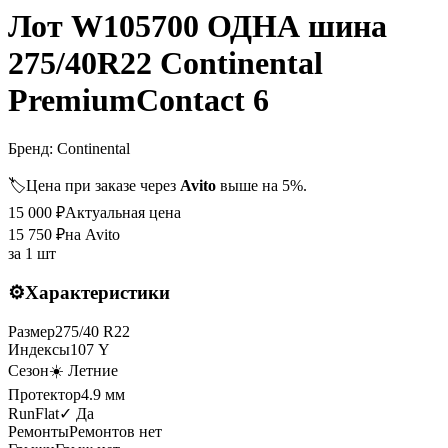
Лот W105700 ОДНА шина
275/40R22 Continental
PremiumContact 6
Бренд:
Continental
🏷️
Цена при заказе через
Avito
выше на 5%.
15 000
₽
Актуальная цена
15 750
₽
на Avito
за
1 шт
⚙️
Характеристики
Размер
275
/
40
R
22
Индексы
107
Y
Сезон
☀️ Летние
Протектор
4.9
мм
RunFlat
✓ Да
Ремонты
Ремонтов нет