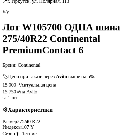
📍
г. Иркутск, ул. Полярная, 113
Б/у
Лот W105700 ОДНА шина
275/40R22 Continental
PremiumContact 6
Бренд:
Continental
🏷️
Цена при заказе через
Avito
выше на 5%.
15 000
₽
Актуальная цена
15 750
₽
на Avito
за
1 шт
⚙️
Характеристики
Размер
275
/
40
R
22
Индексы
107
Y
Сезон
☀️ Летние