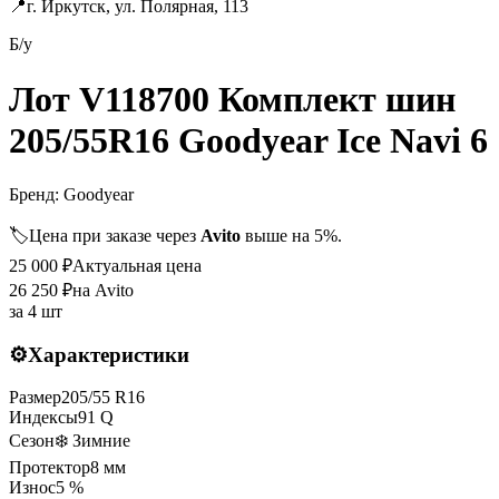
📍
г. Иркутск, ул. Полярная, 113
Б/у
Лот V118700 Комплект шин
205/55R16 Goodyear Ice Navi 6
Бренд:
Goodyear
🏷️
Цена при заказе через
Avito
выше на 5%.
25 000
₽
Актуальная цена
26 250
₽
на Avito
за
4 шт
⚙️
Характеристики
Размер
205
/
55
R
16
Индексы
91
Q
Сезон
❄️ Зимние
Протектор
8
мм
Износ
5 %