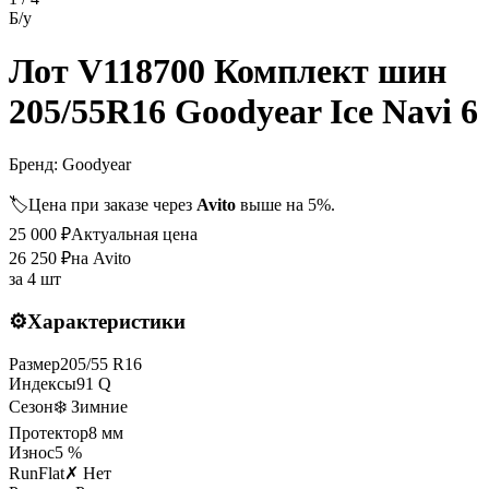
Б/у
Лот V118700 Комплект шин
205/55R16 Goodyear Ice Navi 6
Бренд:
Goodyear
🏷️
Цена при заказе через
Avito
выше на 5%.
25 000
₽
Актуальная цена
26 250
₽
на Avito
за
4 шт
⚙️
Характеристики
Размер
205
/
55
R
16
Индексы
91
Q
Сезон
❄️ Зимние
Протектор
8
мм
Износ
5 %
RunFlat
✗ Нет