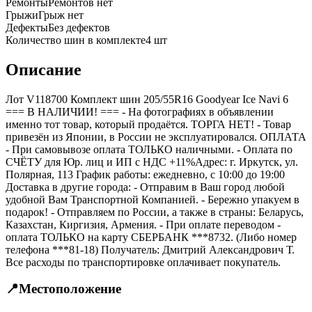
Ремонты
Ремонтов нет
Грыжи
Грыж нет
Дефекты
Без дефектов
Количество шин в комплекте
4
шт
Описание
Лот V118700 Комплект шин 205/55R16 Goodyear Ice Navi 6
=== B НАЛИЧИИ! === - На фотографиях в объявлении
именно тот товар, который продаётся. ТОРГА НЕТ! - Товар
привезён из Японии, в России не эксплуатировался. ОПЛАТА
- При самовывозе оплата ТОЛЬКО наличными. - Оплата по
СЧЁТУ для Юр. лиц и ИП с НДС +11%Адрес: г. Иркутск, ул.
Полярная, 113 График работы: ежедневно, с 10:00 до 19:00
Доставка в другие города: - Отправим в Ваш город любой
удобной Вам Транспортной Компанией. - Бережно упакуем в
подарок! - Отправляем по России, а также в страны: Беларусь,
Казахстан, Киргизия, Армения. - При оплате переводом -
оплата ТОЛЬКО на карту СБЕРБАНК ***8732. (Либо номер
телефона ***81-18) Получатель: Дмитрий Александрович Т.
Все расходы по транспортировке оплачивает покупатель.
📍
Местоположение