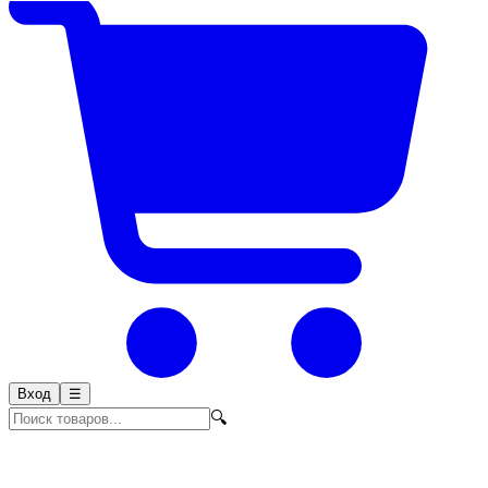
Вход
☰
🔍