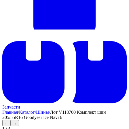
Запчасти
Главная
/
Каталог
/
Шины
/
Лот V118700 Комплект шин
205/55R16 Goodyear Ice Navi 6
←
→
1
/
4