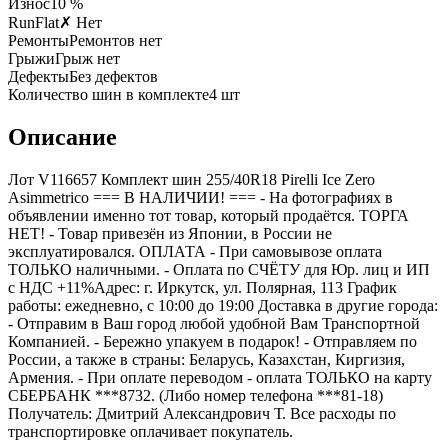
Износ
10 %
RunFlat
✗ Нет
Ремонты
Ремонтов нет
Грыжи
Грыж нет
Дефекты
Без дефектов
Количество шин в комплекте
4
шт
Описание
Лот V116657 Комплект шин 255/40R18 Pirelli Ice Zero
Asimmetrico === B НАЛИЧИИ! === - На фотографиях в
объявлении именно тот товар, который продаётся. ТОРГА
НЕТ! - Товар привезён из Японии, в России не
эксплуатировался. ОПЛАТА - При самовывозе оплата
ТОЛЬКО наличными. - Оплата по СЧЁТУ для Юр. лиц и ИП
с НДС +11%Адрес: г. Иркутск, ул. Полярная, 113 График
работы: ежедневно, с 10:00 до 19:00 Доставка в другие города:
- Отправим в Ваш город любой удобной Вам Транспортной
Компанией. - Бережно упакуем в подарок! - Отправляем по
России, а также в страны: Беларусь, Казахстан, Киргизия,
Армения. - При оплате переводом - оплата ТОЛЬКО на карту
СБЕРБАНК ***8732. (Либо номер телефона ***81-18)
Получатель: Дмитрий Александрович Т. Все расходы по
транспортировке оплачивает покупатель.