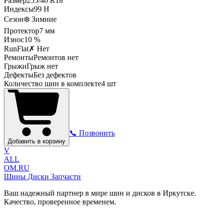
Размер
255
/
40
R
18
Индексы
99
H
Сезон
❄️ Зимние
Протектор
7
мм
Износ
10 %
RunFlat
✗ Нет
Ремонты
Ремонтов нет
Грыжи
Грыж нет
Дефекты
Без дефектов
Количество шин в комплекте
4
шт
📞 Позвонить
Добавить в корзину
V
ALL
OM.RU
Шины Диски Запчасти
Ваш надежный партнер в мире шин и дисков в Иркутске.
Качество, проверенное временем.