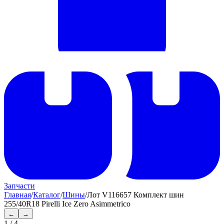
Запчасти
Главная
/
Каталог
/
Шины
/
Лот V116657 Комплект шин
255/40R18 Pirelli Ice Zero Asimmetrico
←
→
1
/
4