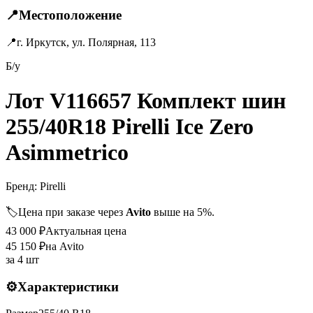
📍
Местоположение
📍
г. Иркутск, ул. Полярная, 113
Б/у
Лот V116657 Комплект шин
255/40R18 Pirelli Ice Zero
Asimmetrico
Бренд:
Pirelli
🏷️
Цена при заказе через
Avito
выше на 5%.
43 000
₽
Актуальная цена
45 150
₽
на Avito
за
4 шт
⚙️
Характеристики