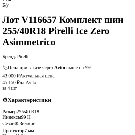
Б/у
Лот V116657 Комплект шин
255/40R18 Pirelli Ice Zero
Asimmetrico
Бренд:
Pirelli
🏷️
Цена при заказе через
Avito
выше на 5%.
43 000
₽
Актуальная цена
45 150
₽
на Avito
за
4 шт
⚙️
Характеристики
Размер
255
/
40
R
18
Индексы
99
H
Сезон
❄️ Зимние
Протектор
7
мм