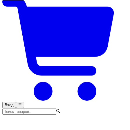
Вход
☰
🔍