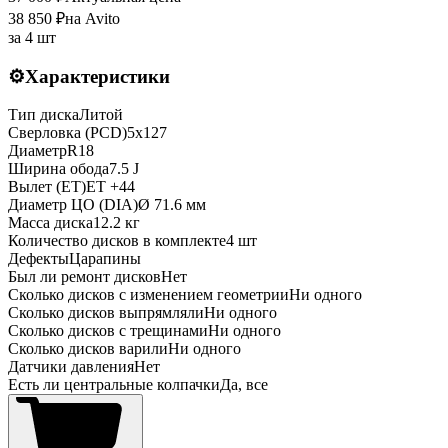
38 850
₽
на Avito
за
4 шт
⚙️
Характеристики
Тип диска
Литой
Сверловка (PCD)
5x127
Диаметр
R
18
Ширина обода
7.5 J
Вылет (ET)
ET
+44
Диаметр ЦО (DIA)
Ø
71.6
мм
Масса диска
12.2 кг
Количество дисков в комплекте
4
шт
Дефекты
Царапины
Был ли ремонт дисков
Нет
Сколько дисков с изменением геометрии
Ни одного
Сколько дисков выпрямляли
Ни одного
Сколько дисков с трещинами
Ни одного
Сколько дисков варили
Ни одного
Датчики давления
Нет
Есть ли центральные колпачки
Да, все