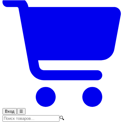
Вход
☰
🔍