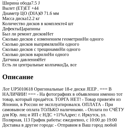
Ширина обода
7.5 J
Вылет (ET)
ET
+44
Диаметр ЦО (DIA)
Ø
71.6
мм
Масса диска
12.2 кг
Количество дисков в комплекте
4
шт
Дефекты
Царапины
Был ли ремонт дисков
Нет
Сколько дисков с изменением геометрии
Ни одного
Сколько дисков выпрямляли
Ни одного
Сколько дисков с трещинами
Ни одного
Сколько дисков варили
Ни одного
Датчики давления
Нет
Есть ли центральные колпачки
Да, все
Описание
Лот UP5010618 Оригинальные 18-е диски JEEP . === B
НАЛИЧИИ! === - На фотографиях в объявлении именно тот
товар, который продаётся. ТОРГА НЕТ! - Товар привезён из
Японии, в России не эксплуатировался. ОПЛАТА - При
самовывозе оплата ТОЛЬКО наличными. - Оплата по СЧЁТУ
для Юр. лиц и ИП с НДС +11%Адрес: г. Иркутск, ул.
Полярная, 113 График работы: ежедневно, с 10:00 до 19:00
Доставка в другие города: - Отправим в Ваш город любой