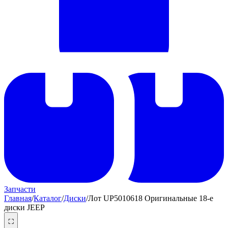
Запчасти
Главная
/
Каталог
/
Диски
/
Лот UP5010618 Оригинальные 18-е
диски JEEP
⛶