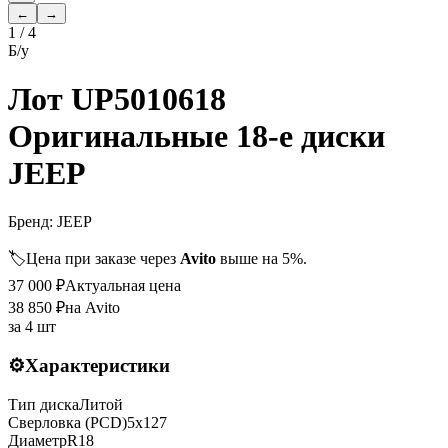
←
→
1
/
4
Б/у
Лот UP5010618
Оригинальные 18-е диски
JEEP
Бренд:
JEEP
🏷️
Цена при заказе через
Avito
выше на 5%.
37 000
₽
Актуальная цена
38 850
₽
на Avito
за
4 шт
⚙️
Характеристики
Тип диска
Литой
Сверловка (PCD)
5x127
Диаметр
R
18