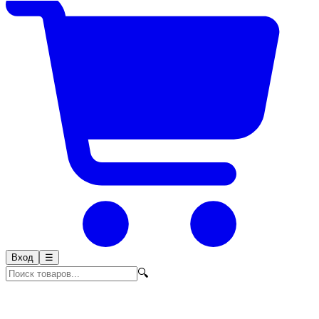
Вход
☰
🔍