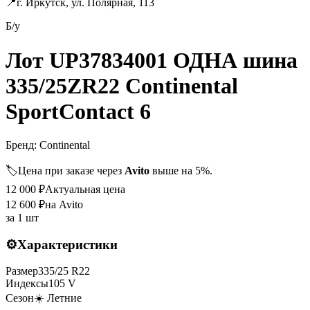
📍
г. Иркутск, ул. Полярная, 113
Б/у
Лот UP37834001 ОДНА шина
335/25ZR22 Continental
SportContact 6
Бренд:
Continental
🏷️
Цена при заказе через
Avito
выше на 5%.
12 000
₽
Актуальная цена
12 600
₽
на Avito
за
1 шт
⚙️
Характеристики
Размер
335
/
25
R
22
Индексы
105
V
Сезон
☀️ Летние