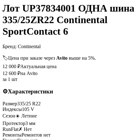
Лот UP37834001 ОДНА шина
335/25ZR22 Continental
SportContact 6
Бренд:
Continental
🏷️
Цена при заказе через
Avito
выше на 5%.
12 000
₽
Актуальная цена
12 600
₽
на Avito
за
1 шт
⚙️
Характеристики
Размер
335
/
25
R
22
Индексы
105
V
Сезон
☀️ Летние
Протектор
3
мм
RunFlat
✗ Нет
Ремонты
Ремонтов нет