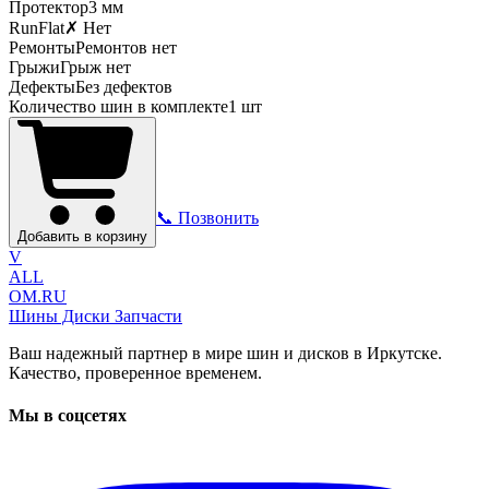
Протектор
3
мм
RunFlat
✗ Нет
Ремонты
Ремонтов нет
Грыжи
Грыж нет
Дефекты
Без дефектов
Количество шин в комплекте
1
шт
📞 Позвонить
Добавить в корзину
V
ALL
OM.RU
Шины Диски Запчасти
Ваш надежный партнер в мире шин и дисков в Иркутске.
Качество, проверенное временем.
Мы в соцсетях