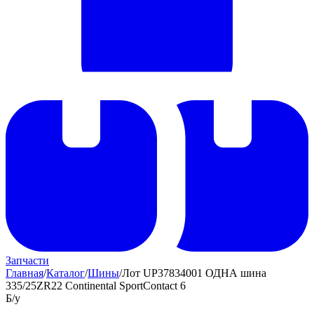
Запчасти
Главная
/
Каталог
/
Шины
/
Лот UP37834001 ОДНА шина
335/25ZR22 Continental SportContact 6
Б/у