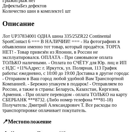
Грыжи
Грыж нет
Дефекты
Без дефектов
Количество шин в комплекте
1
шт
Описание
Лот UP37834001 ОДНА шина 335/25ZR22 Continental
SportContact 6 === B НАЛИЧИИ! === - На фотографиях в
объявлении именно тот товар, который продаётся. ТОРГА
НЕТ! - Товар привезён из Японии, в России не
эксплуатировался. ОПЛАТА - При самовывозе оплата
ТОЛЬКО наличными. - Оплата по СЧЁТУ для Юр. лиц и ИП
с НДС +11%Адрес: г. Иркутск, ул. Полярная, 113 График
работы: ежедневно, с 10:00 до 19:00 Доставка в другие города:
- Отправим в Ваш город любой удобной Вам Транспортной
Компанией. - Бережно упакуем в подарок! - Отправляем по
России, а также в страны: Беларусь, Казахстан, Киргизия,
Армения. - При оплате переводом - оплата ТОЛЬКО на карту
СБЕРБАНК ***8732. (Либо номер телефона ***81-18)
Получатель: Дмитрий Александрович Т. Все расходы по
транспортировке оплачивает покупатель.
📍
Местоположение