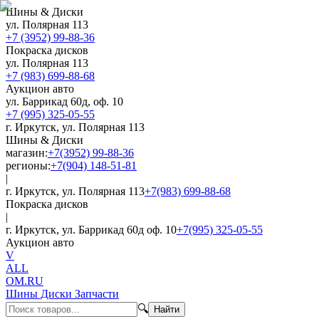
Шины & Диски
ул. Полярная 113
+7 (3952) 99-88-36
Покраска дисков
ул. Полярная 113
+7 (983) 699-88-68
Аукцион авто
ул. Баррикад 60д, оф. 10
+7 (995) 325-05-55
г. Иркутск, ул. Полярная 113
Шины & Диски
магазин:
+7(3952) 99-88-36
регионы:
+7(904) 148-51-81
|
г. Иркутск, ул. Полярная 113
+7(983) 699-88-68
Покраска дисков
|
г. Иркутск, ул. Баррикад 60д оф. 10
+7(995) 325-05-55
Аукцион авто
V
ALL
OM.RU
Шины Диски Запчасти
🔍
Найти