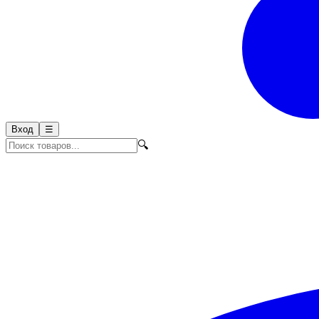
Вход
☰
🔍