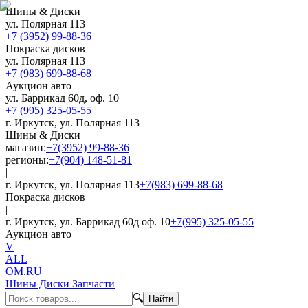
Шины & Диски
ул. Полярная 113
+7 (3952) 99-88-36
Покраска дисков
ул. Полярная 113
+7 (983) 699-88-68
Аукцион авто
ул. Баррикад 60д, оф. 10
+7 (995) 325-05-55
г. Иркутск, ул. Полярная 113
Шины & Диски
магазин:
+7(3952) 99-88-36
регионы:
+7(904) 148-51-81
|
г. Иркутск, ул. Полярная 113
+7(983) 699-88-68
Покраска дисков
|
г. Иркутск, ул. Баррикад 60д оф. 10
+7(995) 325-05-55
Аукцион авто
V
ALL
OM.RU
Шины Диски Запчасти
🔍
Найти