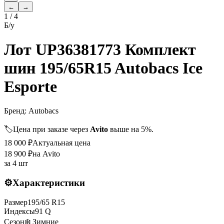
←
→
1
/
4
Б/у
Лот UP36381773 Комплект
шин 195/65R15 Autobacs Ice
Esporte
Бренд:
Autobacs
🏷️
Цена при заказе через
Avito
выше на 5%.
18 000
₽
Актуальная цена
18 900
₽
на Avito
за
4 шт
⚙️
Характеристики
Размер
195
/
65
R
15
Индексы
91
Q
Сезон
❄️ Зимние