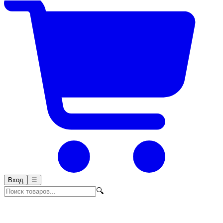
Вход
☰
🔍