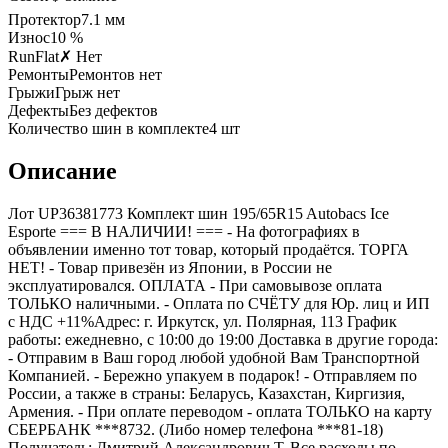
Протектор
7.1
мм
Износ
10 %
RunFlat
✗ Нет
Ремонты
Ремонтов нет
Грыжи
Грыж нет
Дефекты
Без дефектов
Количество шин в комплекте
4
шт
Описание
Лот UP36381773 Комплект шин 195/65R15 Autobacs Ice
Esporte === B НАЛИЧИИ! === - На фотографиях в
объявлении именно тот товар, который продаётся. ТОРГА
НЕТ! - Товар привезён из Японии, в России не
эксплуатировался. ОПЛАТА - При самовывозе оплата
ТОЛЬКО наличными. - Оплата по СЧЁТУ для Юр. лиц и ИП
с НДС +11%Адрес: г. Иркутск, ул. Полярная, 113 График
работы: ежедневно, с 10:00 до 19:00 Доставка в другие города:
- Отправим в Ваш город любой удобной Вам Транспортной
Компанией. - Бережно упакуем в подарок! - Отправляем по
России, а также в страны: Беларусь, Казахстан, Киргизия,
Армения. - При оплате переводом - оплата ТОЛЬКО на карту
СБЕРБАНК ***8732. (Либо номер телефона ***81-18)
Получатель: Дмитрий Александрович Т. Все расходы по