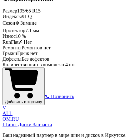
Размер
195
/
65
R
15
Индексы
91
Q
Сезон
❄️ Зимние
Протектор
7.1
мм
Износ
10 %
RunFlat
✗ Нет
Ремонты
Ремонтов нет
Грыжи
Грыж нет
Дефекты
Без дефектов
Количество шин в комплекте
4
шт
📞 Позвонить
Добавить в корзину
V
ALL
OM.RU
Шины Диски Запчасти
Ваш надежный партнер в мире шин и дисков в Иркутске.