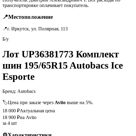
транспортировке оплачивает покупатель.
📍
Местоположение
📍
г. Иркутск, ул. Полярная, 113
Б/у
Лот UP36381773 Комплект
шин 195/65R15 Autobacs Ice
Esporte
Бренд:
Autobacs
🏷️
Цена при заказе через
Avito
выше на 5%.
18 000
₽
Актуальная цена
18 900
₽
на Avito
за
4 шт
⚙️
Характеристики