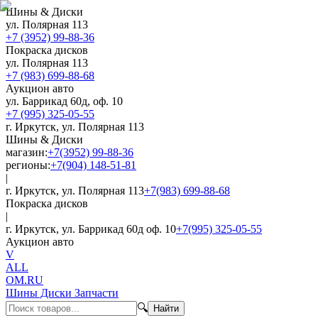
Шины & Диски
ул. Полярная 113
+7 (3952) 99-88-36
Покраска дисков
ул. Полярная 113
+7 (983) 699-88-68
Аукцион авто
ул. Баррикад 60д, оф. 10
+7 (995) 325-05-55
г. Иркутск, ул. Полярная 113
Шины & Диски
магазин:
+7(3952) 99-88-36
регионы:
+7(904) 148-51-81
|
г. Иркутск, ул. Полярная 113
+7(983) 699-88-68
Покраска дисков
|
г. Иркутск, ул. Баррикад 60д оф. 10
+7(995) 325-05-55
Аукцион авто
V
ALL
OM.RU
Шины Диски Запчасти
🔍
Найти