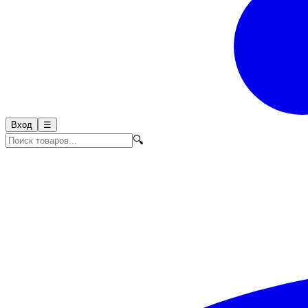
Вход
☰
🔍