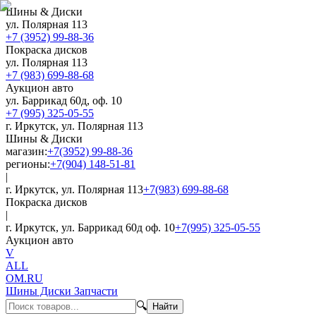
Шины & Диски
ул. Полярная 113
+7 (3952) 99-88-36
Покраска дисков
ул. Полярная 113
+7 (983) 699-88-68
Аукцион авто
ул. Баррикад 60д, оф. 10
+7 (995) 325-05-55
г. Иркутск, ул. Полярная 113
Шины & Диски
магазин:
+7(3952) 99-88-36
регионы:
+7(904) 148-51-81
|
г. Иркутск, ул. Полярная 113
+7(983) 699-88-68
Покраска дисков
|
г. Иркутск, ул. Баррикад 60д оф. 10
+7(995) 325-05-55
Аукцион авто
V
ALL
OM.RU
Шины Диски Запчасти
🔍
Найти