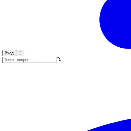
Вход
☰
🔍