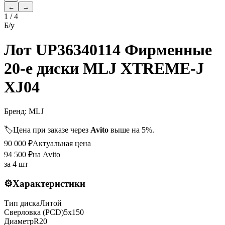
←
→
1
/
4
Б/у
Лот UP36340114 Фирменные
20-е диски MLJ XTREME-J
XJ04
Бренд:
MLJ
🏷️
Цена при заказе через
Avito
выше на 5%.
90 000
₽
Актуальная цена
94 500
₽
на Avito
за
4 шт
⚙️
Характеристики
Тип диска
Литой
Сверловка (PCD)
5x150
Диаметр
R
20