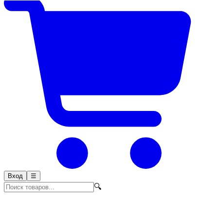
Вход
☰
🔍