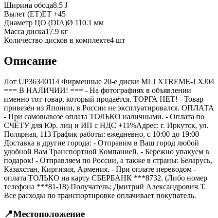
Ширина обода
8.5 J
Вылет (ET)
ET
+45
Диаметр ЦО (DIA)
Ø
110.1
мм
Масса диска
17.9 кг
Количество дисков в комплекте
4
шт
Описание
Лот UP36340114 Фирменные 20-е диски MLJ XTREME-J XJ04
=== B НАЛИЧИИ! === - На фотографиях в объявлении
именно тот товар, который продаётся. ТОРГА НЕТ! - Товар
привезён из Японии, в России не эксплуатировался. ОПЛАТА
- При самовывозе оплата ТОЛЬКО наличными. - Оплата по
СЧЁТУ для Юр. лиц и ИП с НДС +11%Адрес: г. Иркутск, ул.
Полярная, 113 График работы: ежедневно, с 10:00 до 19:00
Доставка в другие города: - Отправим в Ваш город любой
удобной Вам Транспортной Компанией. - Бережно упакуем в
подарок! - Отправляем по России, а также в страны: Беларусь,
Казахстан, Киргизия, Армения. - При оплате переводом -
оплата ТОЛЬКО на карту СБЕРБАНК ***8732. (Либо номер
телефона ***81-18) Получатель: Дмитрий Александрович Т.
Все расходы по транспортировке оплачивает покупатель.
📍
Местоположение