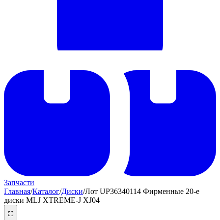
Запчасти
Главная
/
Каталог
/
Диски
/
Лот UP36340114 Фирменные 20-е
диски MLJ XTREME-J XJ04
⛶