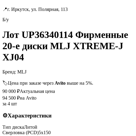
📍
г. Иркутск, ул. Полярная, 113
Б/у
Лот UP36340114 Фирменные
20-е диски MLJ XTREME-J
XJ04
Бренд:
MLJ
🏷️
Цена при заказе через
Avito
выше на 5%.
90 000
₽
Актуальная цена
94 500
₽
на Avito
за
4 шт
⚙️
Характеристики
Тип диска
Литой
Сверловка (PCD)
5x150