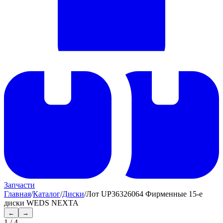
Запчасти
Главная
/
Каталог
/
Диски
/
Лот UP36326064 Фирменные 15-е
диски WEDS NEXTA
←
→
1
/
4