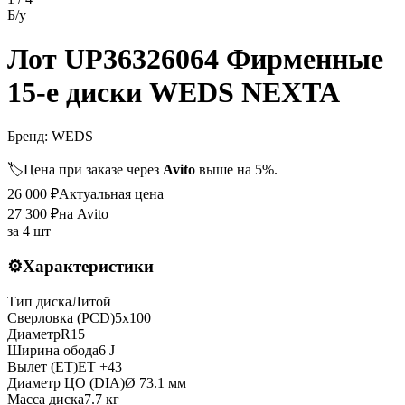
Б/у
Лот UP36326064 Фирменные
15-е диски WEDS NEXTA
Бренд:
WEDS
🏷️
Цена при заказе через
Avito
выше на 5%.
26 000
₽
Актуальная цена
27 300
₽
на Avito
за
4 шт
⚙️
Характеристики
Тип диска
Литой
Сверловка (PCD)
5x100
Диаметр
R
15
Ширина обода
6 J
Вылет (ET)
ET
+43
Диаметр ЦО (DIA)
Ø
73.1
мм
Масса диска
7.7 кг