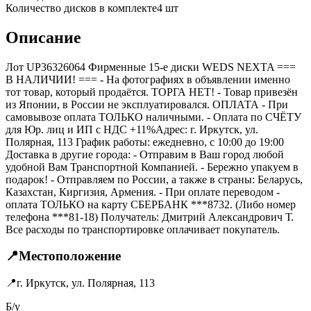
Количество дисков в комплекте
4
шт
Описание
Лот UP36326064 Фирменные 15-е диски WEDS NEXTA ===
B НАЛИЧИИ! === - На фотографиях в объявлении именно
тот товар, который продаётся. ТОРГА НЕТ! - Товар привезён
из Японии, в России не эксплуатировался. ОПЛАТА - При
самовывозе оплата ТОЛЬКО наличными. - Оплата по СЧЁТУ
для Юр. лиц и ИП с НДС +11%Адрес: г. Иркутск, ул.
Полярная, 113 График работы: ежедневно, с 10:00 до 19:00
Доставка в другие города: - Отправим в Ваш город любой
удобной Вам Транспортной Компанией. - Бережно упакуем в
подарок! - Отправляем по России, а также в страны: Беларусь,
Казахстан, Киргизия, Армения. - При оплате переводом -
оплата ТОЛЬКО на карту СБЕРБАНК ***8732. (Либо номер
телефона ***81-18) Получатель: Дмитрий Александрович Т.
Все расходы по транспортировке оплачивает покупатель.
📍
Местоположение
📍
г. Иркутск, ул. Полярная, 113
Б/у