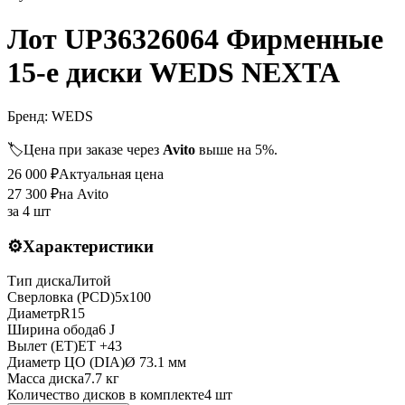
Лот UP36326064 Фирменные
15-е диски WEDS NEXTA
Бренд:
WEDS
🏷️
Цена при заказе через
Avito
выше на 5%.
26 000
₽
Актуальная цена
27 300
₽
на Avito
за
4 шт
⚙️
Характеристики
Тип диска
Литой
Сверловка (PCD)
5x100
Диаметр
R
15
Ширина обода
6 J
Вылет (ET)
ET
+43
Диаметр ЦО (DIA)
Ø
73.1
мм
Масса диска
7.7 кг
Количество дисков в комплекте
4
шт