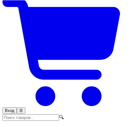
Вход
☰
🔍