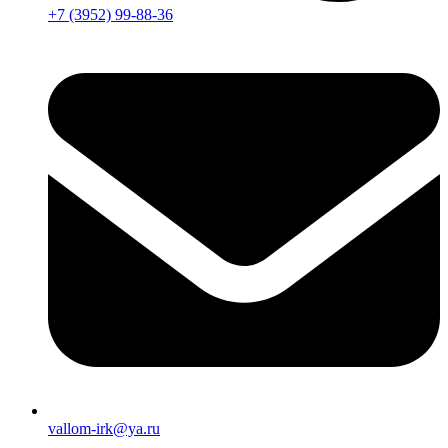
+7 (3952) 99-88-36
vallom-irk@ya.ru