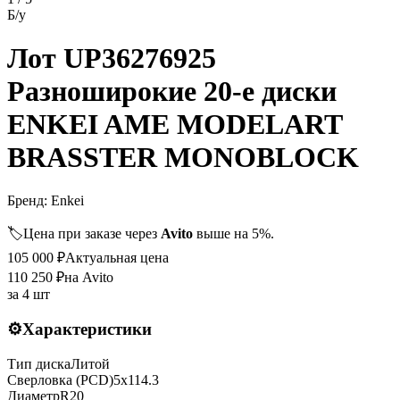
Б/у
Лот UP36276925
Разноширокие 20-е диски
ENKEI AME MODELART
BRASSTER MONOBLOCK
Бренд:
Enkei
🏷️
Цена при заказе через
Avito
выше на 5%.
105 000
₽
Актуальная цена
110 250
₽
на Avito
за
4 шт
⚙️
Характеристики
Тип диска
Литой
Сверловка (PCD)
5x114.3
Диаметр
R
20