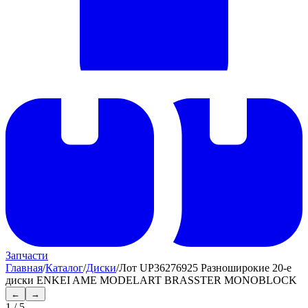
Запчасти
Главная
/
Каталог
/
Диски
/
Лот UP36276925 Разноширокие 20-е
диски ENKEI AME MODELART BRASSTER MONOBLOCK
←
→
1
/
5