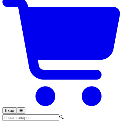
Вход
☰
🔍