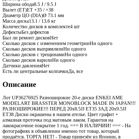
Ширина обода
8.5 J / 9.5 J
Вылет (ET)
ET
+35 / +38
Диаметр ЦО (DIA)
Ø
73.1
мм
Масса диска
13.1 / 13.6 кг
Количество дисков в комплекте
4
шт
Дефекты
Без дефектов
Был ли ремонт дисков
Нет
Сколько дисков с изменением геометрии
Ни одного
Сколько дисков выпрямляли
Ни одного
Сколько дисков с трещинами
Ни одного
Сколько дисков варили
Ни одного
Датчики давления
Нет
Есть ли центральные колпачки
Да, все
Описание
Лот UP36276925 Разноширокие 20-е диски ENKEI AME
MODELART BRASSTER MONOBLOCK MADE IN JAPAN!!!
РАЗНОШИРОКИЕ!!! ПЕРЕД 20x8.5JJ ET35 ЗАД 20x9.5JJ
ET38 Диски окрашены в нашем ателье. Цвет графит +
алмазная проточка под матовым лаком. Гарантия на
лакокрасочное покрытие 1 год. === B НАЛИЧИИ! === - На
фотографиях в объявлении именно тот товар, который
продаётся. ТОРГА НЕТ! - Товар привезён из Японии, в