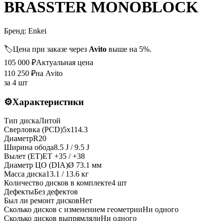
BRASSTER MONOBLOCK
Бренд:
Enkei
🏷️
Цена при заказе через
Avito
выше на 5%.
105 000
₽
Актуальная цена
110 250
₽
на Avito
за
4 шт
⚙️
Характеристики
Тип диска
Литой
Сверловка (PCD)
5x114.3
Диаметр
R
20
Ширина обода
8.5 J / 9.5 J
Вылет (ET)
ET
+35 / +38
Диаметр ЦО (DIA)
Ø
73.1
мм
Масса диска
13.1 / 13.6 кг
Количество дисков в комплекте
4
шт
Дефекты
Без дефектов
Был ли ремонт дисков
Нет
Сколько дисков с изменением геометрии
Ни одного
Сколько дисков выпрямляли
Ни одного