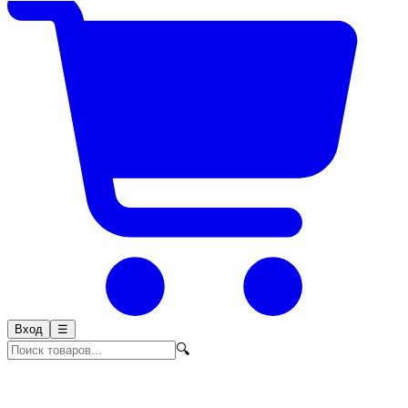
Вход
☰
🔍