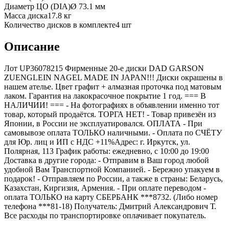
Диаметр ЦО (DIA)
Ø
73.1
мм
Масса диска
17.8 кг
Количество дисков в комплекте
4
шт
Описание
Лот UP36078215 Фирменные 20-е диски DAD GARSON
ZUENGLEIN NAGEL MADE IN JAPAN!!! Диски окрашены в
нашем ателье. Цвет графит + алмазная проточка под матовым
лаком. Гарантия на лакокрасочное покрытие 1 год. === B
НАЛИЧИИ! === - На фотографиях в объявлении именно тот
товар, который продаётся. ТОРГА НЕТ! - Товар привезён из
Японии, в России не эксплуатировался. ОПЛАТА - При
самовывозе оплата ТОЛЬКО наличными. - Оплата по СЧЁТУ
для Юр. лиц и ИП с НДС +11%Адрес: г. Иркутск, ул.
Полярная, 113 График работы: ежедневно, с 10:00 до 19:00
Доставка в другие города: - Отправим в Ваш город любой
удобной Вам Транспортной Компанией. - Бережно упакуем в
подарок! - Отправляем по России, а также в страны: Беларусь,
Казахстан, Киргизия, Армения. - При оплате переводом -
оплата ТОЛЬКО на карту СБЕРБАНК ***8732. (Либо номер
телефона ***81-18) Получатель: Дмитрий Александрович Т.
Все расходы по транспортировке оплачивает покупатель.