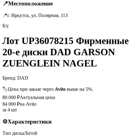
📍
Местоположение
📍
г. Иркутск, ул. Полярная, 113
Б/у
Лот UP36078215 Фирменные
20-е диски DAD GARSON
ZUENGLEIN NAGEL
Бренд:
DAD
🏷️
Цена при заказе через
Avito
выше на 5%.
80 000
₽
Актуальная цена
84 000
₽
на Avito
за
4 шт
⚙️
Характеристики
Тип диска
Литой