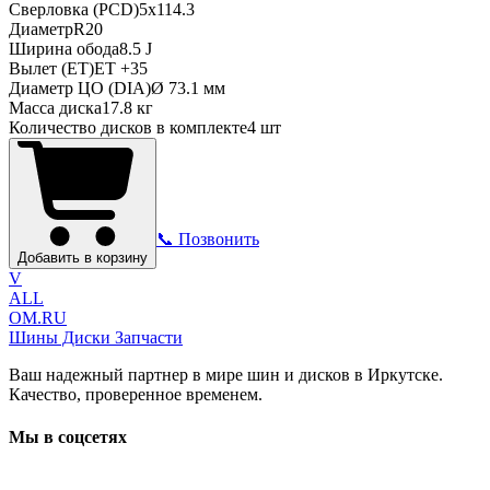
Сверловка (PCD)
5x114.3
Диаметр
R
20
Ширина обода
8.5 J
Вылет (ET)
ET
+35
Диаметр ЦО (DIA)
Ø
73.1
мм
Масса диска
17.8 кг
Количество дисков в комплекте
4
шт
📞 Позвонить
Добавить в корзину
V
ALL
OM.RU
Шины Диски Запчасти
Ваш надежный партнер в мире шин и дисков в Иркутске.
Качество, проверенное временем.
Мы в соцсетях