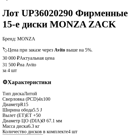
Лот UP36020290 Фирменные
15-е диски MONZA ZACK
Бренд:
MONZA
🏷️
Цена при заказе через
Avito
выше на 5%.
30 000
₽
Актуальная цена
31 500
₽
на Avito
за
4 шт
⚙️
Характеристики
Тип диска
Литой
Сверловка (PCD)
4x100
Диаметр
R
15
Ширина обода
5.5 J
Вылет (ET)
ET
+50
Диаметр ЦО (DIA)
Ø
67.1
мм
Масса диска
6.3 кг
Количество дисков в комплекте
4
шт