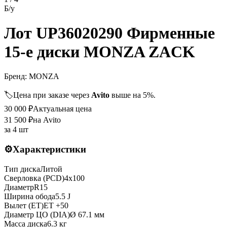
Б/у
Лот UP36020290 Фирменные
15-е диски MONZA ZACK
Бренд:
MONZA
🏷️
Цена при заказе через
Avito
выше на 5%.
30 000
₽
Актуальная цена
31 500
₽
на Avito
за
4 шт
⚙️
Характеристики
Тип диска
Литой
Сверловка (PCD)
4x100
Диаметр
R
15
Ширина обода
5.5 J
Вылет (ET)
ET
+50
Диаметр ЦО (DIA)
Ø
67.1
мм
Масса диска
6.3 кг