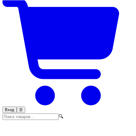
Вход
☰
🔍