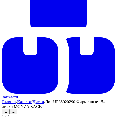
Запчасти
Главная
/
Каталог
/
Диски
/
Лот UP36020290 Фирменные 15-е
диски MONZA ZACK
←
→
1
/
4