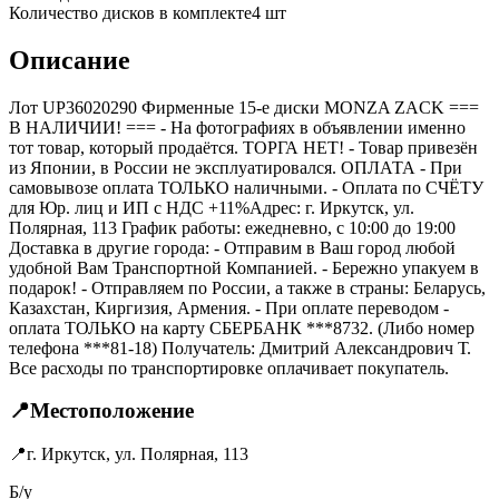
Количество дисков в комплекте
4
шт
Описание
Лот UP36020290 Фирменные 15-е диски MONZA ZACK ===
B НАЛИЧИИ! === - На фотографиях в объявлении именно
тот товар, который продаётся. ТОРГА НЕТ! - Товар привезён
из Японии, в России не эксплуатировался. ОПЛАТА - При
самовывозе оплата ТОЛЬКО наличными. - Оплата по СЧЁТУ
для Юр. лиц и ИП с НДС +11%Адрес: г. Иркутск, ул.
Полярная, 113 График работы: ежедневно, с 10:00 до 19:00
Доставка в другие города: - Отправим в Ваш город любой
удобной Вам Транспортной Компанией. - Бережно упакуем в
подарок! - Отправляем по России, а также в страны: Беларусь,
Казахстан, Киргизия, Армения. - При оплате переводом -
оплата ТОЛЬКО на карту СБЕРБАНК ***8732. (Либо номер
телефона ***81-18) Получатель: Дмитрий Александрович Т.
Все расходы по транспортировке оплачивает покупатель.
📍
Местоположение
📍
г. Иркутск, ул. Полярная, 113
Б/у