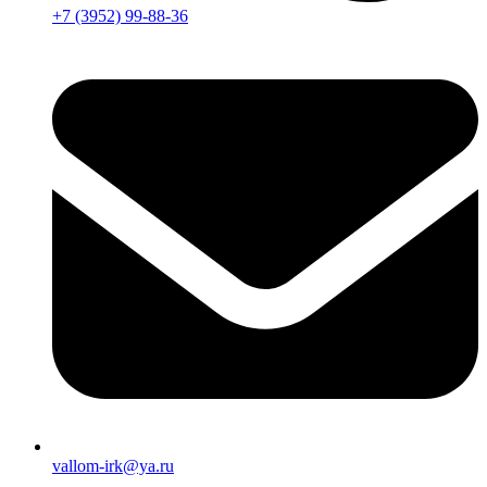
+7 (3952) 99-88-36
vallom-irk@ya.ru