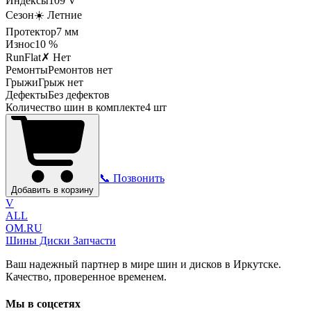
Индексы
109
V
Сезон
☀️ Летние
Протектор
7
мм
Износ
10 %
RunFlat
✗ Нет
Ремонты
Ремонтов нет
Грыжи
Грыж нет
Дефекты
Без дефектов
Количество шин в комплекте
4
шт
📞 Позвонить
Добавить в корзину
V
ALL
OM.RU
Шины Диски Запчасти
Ваш надежный партнер в мире шин и дисков в Иркутске.
Качество, проверенное временем.
Мы в соцсетях