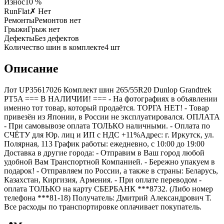
Износ
10 %
RunFlat
✗ Нет
Ремонты
Ремонтов нет
Грыжи
Грыж нет
Дефекты
Без дефектов
Количество шин в комплекте
4
шт
Описание
Лот UP35617026 Комплект шин 265/55R20 Dunlop Grandtrek
PT5A === B НАЛИЧИИ! === - На фотографиях в объявлении
именно тот товар, который продаётся. ТОРГА НЕТ! - Товар
привезён из Японии, в России не эксплуатировался. ОПЛАТА
- При самовывозе оплата ТОЛЬКО наличными. - Оплата по
СЧЁТУ для Юр. лиц и ИП с НДС +11%Адрес: г. Иркутск, ул.
Полярная, 113 График работы: ежедневно, с 10:00 до 19:00
Доставка в другие города: - Отправим в Ваш город любой
удобной Вам Транспортной Компанией. - Бережно упакуем в
подарок! - Отправляем по России, а также в страны: Беларусь,
Казахстан, Киргизия, Армения. - При оплате переводом -
оплата ТОЛЬКО на карту СБЕРБАНК ***8732. (Либо номер
телефона ***81-18) Получатель: Дмитрий Александрович Т.
Все расходы по транспортировке оплачивает покупатель.