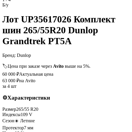
Б/у
Лот UP35617026 Комплект
шин 265/55R20 Dunlop
Grandtrek PT5A
Бренд:
Dunlop
🏷️
Цена при заказе через
Avito
выше на 5%.
60 000
₽
Актуальная цена
63 000
₽
на Avito
за
4 шт
⚙️
Характеристики
Размер
265
/
55
R
20
Индексы
109
V
Сезон
☀️ Летние
Протектор
7
мм