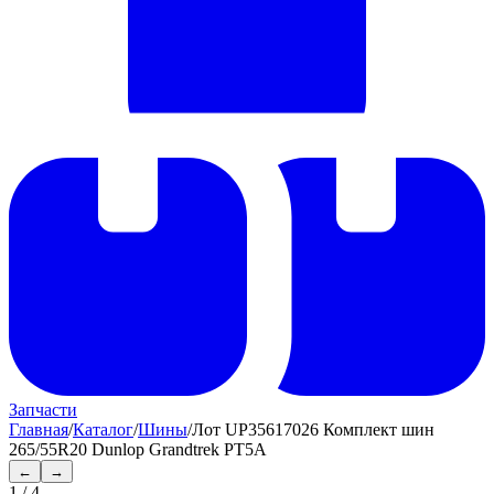
Запчасти
Главная
/
Каталог
/
Шины
/
Лот UP35617026 Комплект шин
265/55R20 Dunlop Grandtrek PT5A
←
→
1
/
4