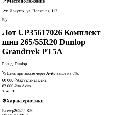
📍
Местоположение
📍
г. Иркутск, ул. Полярная, 113
Б/у
Лот UP35617026 Комплект
шин 265/55R20 Dunlop
Grandtrek PT5A
Бренд:
Dunlop
🏷️
Цена при заказе через
Avito
выше на 5%.
60 000
₽
Актуальная цена
63 000
₽
на Avito
за
4 шт
⚙️
Характеристики
Размер
265
/
55
R
20