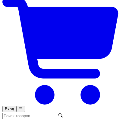
Вход
☰
🔍