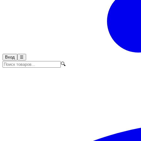
Вход
☰
🔍