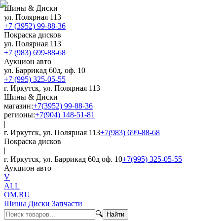
Шины & Диски
ул. Полярная 113
+7 (3952) 99-88-36
Покраска дисков
ул. Полярная 113
+7 (983) 699-88-68
Аукцион авто
ул. Баррикад 60д, оф. 10
+7 (995) 325-05-55
г. Иркутск, ул. Полярная 113
Шины & Диски
магазин:
+7(3952) 99-88-36
регионы:
+7(904) 148-51-81
|
г. Иркутск, ул. Полярная 113
+7(983) 699-88-68
Покраска дисков
|
г. Иркутск, ул. Баррикад 60д оф. 10
+7(995) 325-05-55
Аукцион авто
V
ALL
OM.RU
Шины Диски Запчасти
🔍
Найти