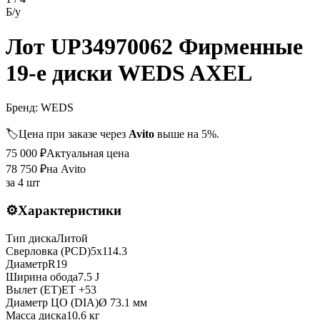
Б/у
Лот UP34970062 Фирменные
19-е диски WEDS AXEL
Бренд:
WEDS
🏷️
Цена при заказе через
Avito
выше на 5%.
75 000
₽
Актуальная цена
78 750
₽
на Avito
за
4 шт
⚙️
Характеристики
Тип диска
Литой
Сверловка (PCD)
5x114.3
Диаметр
R
19
Ширина обода
7.5 J
Вылет (ET)
ET
+53
Диаметр ЦО (DIA)
Ø
73.1
мм
Масса диска
10.6 кг