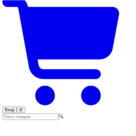
Вход
☰
🔍