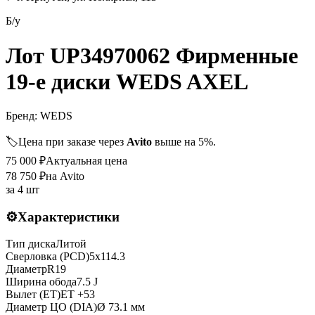
Б/у
Лот UP34970062 Фирменные
19-е диски WEDS AXEL
Бренд:
WEDS
🏷️
Цена при заказе через
Avito
выше на 5%.
75 000
₽
Актуальная цена
78 750
₽
на Avito
за
4 шт
⚙️
Характеристики
Тип диска
Литой
Сверловка (PCD)
5x114.3
Диаметр
R
19
Ширина обода
7.5 J
Вылет (ET)
ET
+53
Диаметр ЦО (DIA)
Ø
73.1
мм