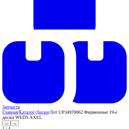
Запчасти
Главная
/
Каталог
/
Диски
/
Лот UP34970062 Фирменные 19-е
диски WEDS AXEL
←
→
1
/
4