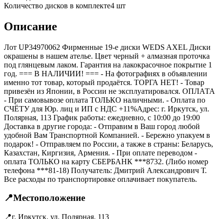
Количество дисков в комплекте
4
шт
Описание
Лот UP34970062 Фирменные 19-е диски WEDS AXEL Диски
окрашены в нашем ателье. Цвет черный + алмазная проточка
под глянцевым лаком. Гарантия на лакокрасочное покрытие 1
год. === B НАЛИЧИИ! === - На фотографиях в объявлении
именно тот товар, который продаётся. ТОРГА НЕТ! - Товар
привезён из Японии, в России не эксплуатировался. ОПЛАТА
- При самовывозе оплата ТОЛЬКО наличными. - Оплата по
СЧЁТУ для Юр. лиц и ИП с НДС +11%Адрес: г. Иркутск, ул.
Полярная, 113 График работы: ежедневно, с 10:00 до 19:00
Доставка в другие города: - Отправим в Ваш город любой
удобной Вам Транспортной Компанией. - Бережно упакуем в
подарок! - Отправляем по России, а также в страны: Беларусь,
Казахстан, Киргизия, Армения. - При оплате переводом -
оплата ТОЛЬКО на карту СБЕРБАНК ***8732. (Либо номер
телефона ***81-18) Получатель: Дмитрий Александрович Т.
Все расходы по транспортировке оплачивает покупатель.
📍
Местоположение
📍
г. Иркутск, ул. Полярная, 113