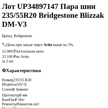
Лот UP34897147 Пара шин
235/55R20 Bridgestone Blizzak
DM-V3
Бренд:
Bridgestone
🏷️
Цена при заказе через
Avito
выше на 5%.
22 000
₽
Актуальная цена
23 100
₽
на Avito
за
2 шт
⚙️
Характеристики
Размер
235
/
55
R
20
Индексы
102
Q
Сезон
❄️ Зимние
Протектор
8
мм
RunFlat
✗ Нет
Ремонты
Ремонтов нет