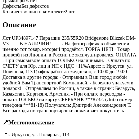
Грыжи
Грыж нет
Дефекты
Без дефектов
Количество шин в комплекте
2
шт
Описание
Лот UP34897147 Пара шин 235/55R20 Bridgestone Blizzak DM-
V3 === B НАЛИЧИИ! === - На фотографиях в объявлении
именно тот товар, который продаётся. ТОРГА НЕТ! - Товар
привезён из Японии, в России не эксплуатировался. ОПЛАТА
- При самовывозе оплата ТОЛЬКО наличными. - Оплата по
СЧЁТУ для Юр. лиц и ИП с НДС +11%Адрес: г. Иркутск, ул.
Полярная, 113 График работы: ежедневно, с 10:00 до 19:00
Доставка в другие города: - Отправим в Ваш город любой
удобной Вам Транспортной Компанией. - Бережно упакуем в
подарок! - Отправляем по России, а также в страны: Беларусь,
Казахстан, Киргизия, Армения. - При оплате переводом -
оплата ТОЛЬКО на карту СБЕРБАНК ***8732. (Либо номер
телефона ***81-18) Получатель: Дмитрий Александрович Т.
Все расходы по транспортировке оплачивает покупатель.
📍
Местоположение
📍
г. Иркутск, ул. Полярная, 113