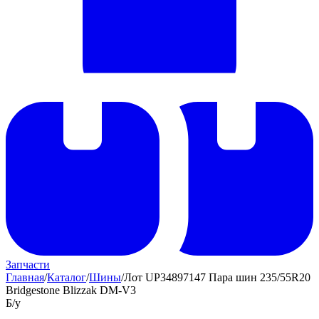
Запчасти
Главная
/
Каталог
/
Шины
/
Лот UP34897147 Пара шин 235/55R20
Bridgestone Blizzak DM-V3
Б/у