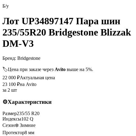
Б/у
Лот UP34897147 Пара шин
235/55R20 Bridgestone Blizzak
DM-V3
Бренд:
Bridgestone
🏷️
Цена при заказе через
Avito
выше на 5%.
22 000
₽
Актуальная цена
23 100
₽
на Avito
за
2 шт
⚙️
Характеристики
Размер
235
/
55
R
20
Индексы
102
Q
Сезон
❄️ Зимние
Протектор
8
мм