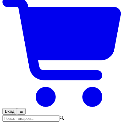
Вход
☰
🔍