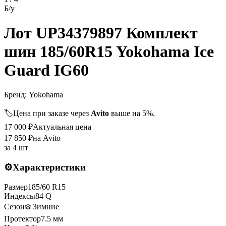
Б/у
Лот UP34379897 Комплект
шин 185/60R15 Yokohama Ice
Guard IG60
Бренд:
Yokohama
🏷️
Цена при заказе через
Avito
выше на 5%.
17 000
₽
Актуальная цена
17 850
₽
на Avito
за
4 шт
⚙️
Характеристики
Размер
185
/
60
R
15
Индексы
84
Q
Сезон
❄️ Зимние
Протектор
7.5
мм