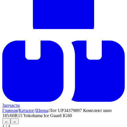
Запчасти
Главная
/
Каталог
/
Шины
/
Лот UP34379897 Комплект шин
185/60R15 Yokohama Ice Guard IG60
←
→
1
/
4