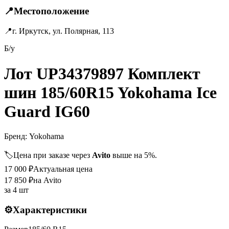
📍
Местоположение
📍
г. Иркутск, ул. Полярная, 113
Б/у
Лот UP34379897 Комплект
шин 185/60R15 Yokohama Ice
Guard IG60
Бренд:
Yokohama
🏷️
Цена при заказе через
Avito
выше на 5%.
17 000
₽
Актуальная цена
17 850
₽
на Avito
за
4 шт
⚙️
Характеристики