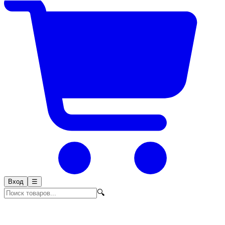
Вход
☰
🔍