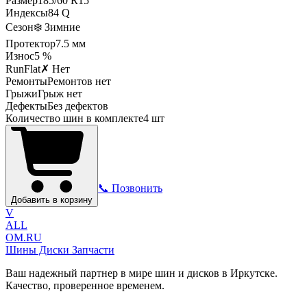
Размер
185
/
60
R
15
Индексы
84
Q
Сезон
❄️ Зимние
Протектор
7.5
мм
Износ
5 %
RunFlat
✗ Нет
Ремонты
Ремонтов нет
Грыжи
Грыж нет
Дефекты
Без дефектов
Количество шин в комплекте
4
шт
📞 Позвонить
Добавить в корзину
V
ALL
OM.RU
Шины Диски Запчасти
Ваш надежный партнер в мире шин и дисков в Иркутске.
Качество, проверенное временем.