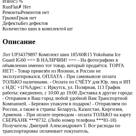
Износ
5 %
RunFlat
✗ Нет
Ремонты
Ремонтов нет
Грыжи
Грыж нет
Дефекты
Без дефектов
Количество шин в комплекте
4
шт
Описание
Лот UP34379897 Комплект шин 185/60R15 Yokohama Ice
Guard IG60 === B НАЛИЧИИ! === - На фотографиях в
объявлении именно тот товар, который продаётся. ТОРГА
НЕТ! - Товар привезён из Японии, в России не
эксплуатировался. ОПЛАТА - При самовывозе оплата
ТОЛЬКО наличными. - Оплата по СЧЁТУ для Юр. лиц и ИП
с НДС +11%Адрес: г. Иркутск, ул. Полярная, 113 График
работы: ежедневно, с 10:00 до 19:00 Доставка в другие города:
- Отправим в Ваш город любой удобной Вам Транспортной
Компанией. - Бережно упакуем в подарок! - Отправляем по
России, а также в страны: Беларусь, Казахстан, Киргизия,
Армения. - При оплате переводом - оплата ТОЛЬКО на карту
СБЕРБАНК ***8732. (Либо номер телефона ***81-18)
Получатель: Дмитрий Александрович Т. Все расходы по
транспортировке оплачивает покупатель.