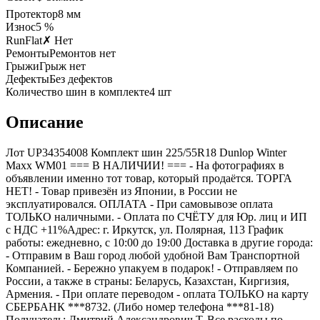
Протектор
8
мм
Износ
5 %
RunFlat
✗ Нет
Ремонты
Ремонтов нет
Грыжи
Грыж нет
Дефекты
Без дефектов
Количество шин в комплекте
4
шт
Описание
Лот UP34354008 Комплект шин 225/55R18 Dunlop Winter
Maxx WM01 === B НАЛИЧИИ! === - На фотографиях в
объявлении именно тот товар, который продаётся. ТОРГА
НЕТ! - Товар привезён из Японии, в России не
эксплуатировался. ОПЛАТА - При самовывозе оплата
ТОЛЬКО наличными. - Оплата по СЧЁТУ для Юр. лиц и ИП
с НДС +11%Адрес: г. Иркутск, ул. Полярная, 113 График
работы: ежедневно, с 10:00 до 19:00 Доставка в другие города:
- Отправим в Ваш город любой удобной Вам Транспортной
Компанией. - Бережно упакуем в подарок! - Отправляем по
России, а также в страны: Беларусь, Казахстан, Киргизия,
Армения. - При оплате переводом - оплата ТОЛЬКО на карту
СБЕРБАНК ***8732. (Либо номер телефона ***81-18)
Получатель: Дмитрий Александрович Т. Все расходы по