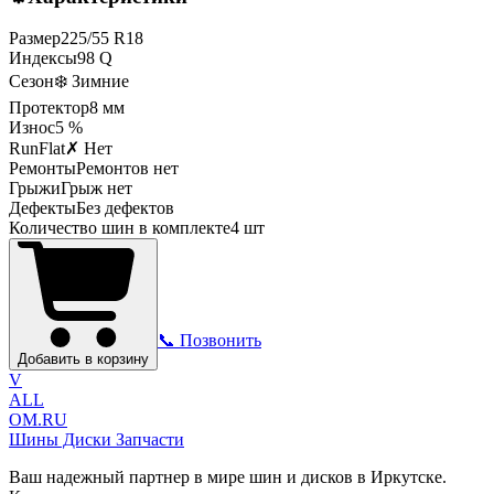
Размер
225
/
55
R
18
Индексы
98
Q
Сезон
❄️ Зимние
Протектор
8
мм
Износ
5 %
RunFlat
✗ Нет
Ремонты
Ремонтов нет
Грыжи
Грыж нет
Дефекты
Без дефектов
Количество шин в комплекте
4
шт
📞 Позвонить
Добавить в корзину
V
ALL
OM.RU
Шины Диски Запчасти
Ваш надежный партнер в мире шин и дисков в Иркутске.