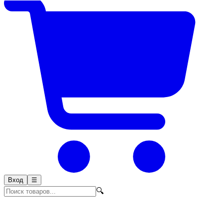
Вход
☰
🔍