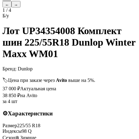
←
→
1
/
4
Б/у
Лот UP34354008 Комплект
шин 225/55R18 Dunlop Winter
Maxx WM01
Бренд:
Dunlop
🏷️
Цена при заказе через
Avito
выше на 5%.
37 000
₽
Актуальная цена
38 850
₽
на Avito
за
4 шт
⚙️
Характеристики
Размер
225
/
55
R
18
Индексы
98
Q
Сезон
❄️ Зимние