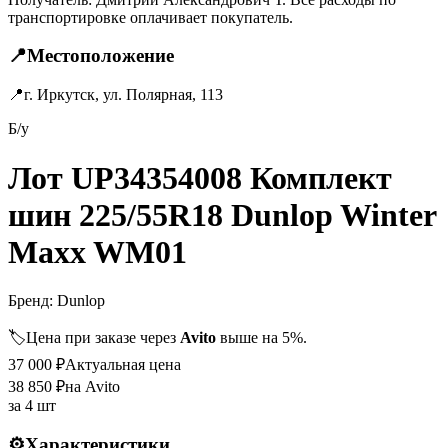
транспортировке оплачивает покупатель.
📍
Местоположение
📍
г. Иркутск, ул. Полярная, 113
Б/у
Лот UP34354008 Комплект
шин 225/55R18 Dunlop Winter
Maxx WM01
Бренд:
Dunlop
🏷️
Цена при заказе через
Avito
выше на 5%.
37 000
₽
Актуальная цена
38 850
₽
на Avito
за
4 шт
⚙️
Характеристики