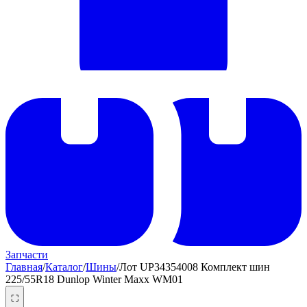
Запчасти
Главная
/
Каталог
/
Шины
/
Лот UP34354008 Комплект шин
225/55R18 Dunlop Winter Maxx WM01
⛶