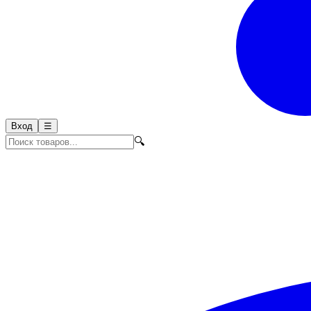
Вход
☰
🔍