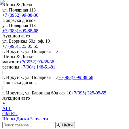
Шины & Диски
ул. Полярная 113
+7 (3952) 99-88-36
Покраска дисков
ул. Полярная 113
+7 (983) 699-88-68
Аукцион авто
ул. Баррикад 60д, оф. 10
+7 (995) 325-05-55
г. Иркутск, ул. Полярная 113
Шины & Диски
магазин:
+7(3952) 99-88-36
регионы:
+7(904) 148-51-81
|
г. Иркутск, ул. Полярная 113
+7(983) 699-88-68
Покраска дисков
|
г. Иркутск, ул. Баррикад 60д оф. 10
+7(995) 325-05-55
Аукцион авто
V
ALL
OM.RU
Шины Диски Запчасти
🔍
Найти