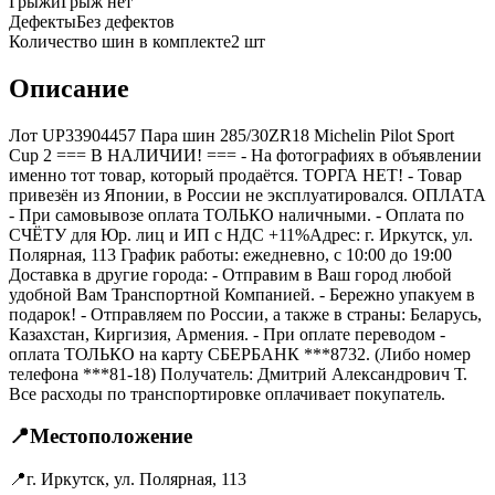
Грыжи
Грыж нет
Дефекты
Без дефектов
Количество шин в комплекте
2
шт
Описание
Лот UP33904457 Пара шин 285/30ZR18 Michelin Pilot Sport
Cup 2 === B НАЛИЧИИ! === - На фотографиях в объявлении
именно тот товар, который продаётся. ТОРГА НЕТ! - Товар
привезён из Японии, в России не эксплуатировался. ОПЛАТА
- При самовывозе оплата ТОЛЬКО наличными. - Оплата по
СЧЁТУ для Юр. лиц и ИП с НДС +11%Адрес: г. Иркутск, ул.
Полярная, 113 График работы: ежедневно, с 10:00 до 19:00
Доставка в другие города: - Отправим в Ваш город любой
удобной Вам Транспортной Компанией. - Бережно упакуем в
подарок! - Отправляем по России, а также в страны: Беларусь,
Казахстан, Киргизия, Армения. - При оплате переводом -
оплата ТОЛЬКО на карту СБЕРБАНК ***8732. (Либо номер
телефона ***81-18) Получатель: Дмитрий Александрович Т.
Все расходы по транспортировке оплачивает покупатель.
📍
Местоположение
📍
г. Иркутск, ул. Полярная, 113