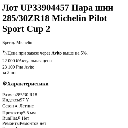
Лот UP33904457 Пара шин
285/30ZR18 Michelin Pilot
Sport Cup 2
Бренд:
Michelin
🏷️
Цена при заказе через
Avito
выше на 5%.
22 000
₽
Актуальная цена
23 100
₽
на Avito
за
2 шт
⚙️
Характеристики
Размер
285
/
30
R
18
Индексы
97
Y
Сезон
☀️ Летние
Протектор
5.5
мм
RunFlat
✗ Нет
Ремонты
Ремонтов нет