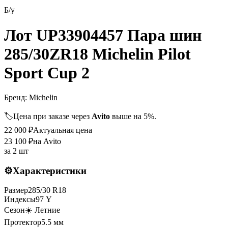
Б/у
Лот UP33904457 Пара шин
285/30ZR18 Michelin Pilot
Sport Cup 2
Бренд:
Michelin
🏷️
Цена при заказе через
Avito
выше на 5%.
22 000
₽
Актуальная цена
23 100
₽
на Avito
за
2 шт
⚙️
Характеристики
Размер
285
/
30
R
18
Индексы
97
Y
Сезон
☀️ Летние
Протектор
5.5
мм