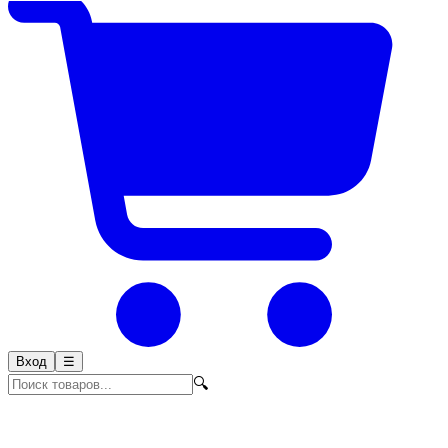
Вход
☰
🔍