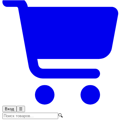
Вход
☰
🔍