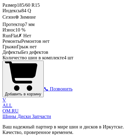
Размер
185
/
60
R
15
Индексы
84
Q
Сезон
❄️ Зимние
Протектор
7
мм
Износ
10 %
RunFlat
✗ Нет
Ремонты
Ремонтов нет
Грыжи
Грыж нет
Дефекты
Без дефектов
Количество шин в комплекте
4
шт
📞 Позвонить
Добавить в корзину
V
ALL
OM.RU
Шины Диски Запчасти
Ваш надежный партнер в мире шин и дисков в Иркутске.
Качество, проверенное временем.