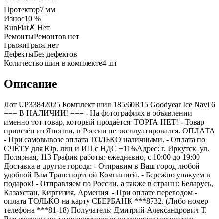
Протектор
7
мм
Износ
10 %
RunFlat
✗ Нет
Ремонты
Ремонтов нет
Грыжи
Грыж нет
Дефекты
Без дефектов
Количество шин в комплекте
4
шт
Описание
Лот UP33842025 Комплект шин 185/60R15 Goodyear Ice Navi 6
=== B НАЛИЧИИ! === - На фотографиях в объявлении
именно тот товар, который продаётся. ТОРГА НЕТ! - Товар
привезён из Японии, в России не эксплуатировался. ОПЛАТА
- При самовывозе оплата ТОЛЬКО наличными. - Оплата по
СЧЁТУ для Юр. лиц и ИП с НДС +11%Адрес: г. Иркутск, ул.
Полярная, 113 График работы: ежедневно, с 10:00 до 19:00
Доставка в другие города: - Отправим в Ваш город любой
удобной Вам Транспортной Компанией. - Бережно упакуем в
подарок! - Отправляем по России, а также в страны: Беларусь,
Казахстан, Киргизия, Армения. - При оплате переводом -
оплата ТОЛЬКО на карту СБЕРБАНК ***8732. (Либо номер
телефона ***81-18) Получатель: Дмитрий Александрович Т.
Все расходы по транспортировке оплачивает покупатель.