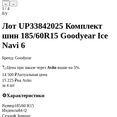
←
→
1
/
4
Б/у
Лот UP33842025 Комплект
шин 185/60R15 Goodyear Ice
Navi 6
Бренд:
Goodyear
🏷️
Цена при заказе через
Avito
выше на 5%.
14 500
₽
Актуальная цена
15 225
₽
на Avito
за
4 шт
⚙️
Характеристики
Размер
185
/
60
R
15
Индексы
84
Q
Сезон
❄️ Зимние