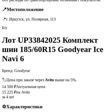
📍
Местоположение
📍
г. Иркутск, ул. Полярная, 113
Б/у
Лот UP33842025 Комплект
шин 185/60R15 Goodyear Ice
Navi 6
Бренд:
Goodyear
🏷️
Цена при заказе через
Avito
выше на 5%.
14 500
₽
Актуальная цена
15 225
₽
на Avito
за
4 шт
⚙️
Характеристики