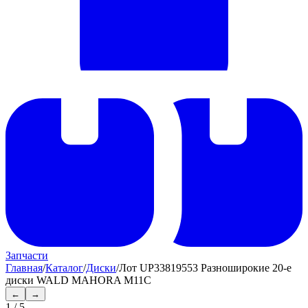
Запчасти
Главная
/
Каталог
/
Диски
/
Лот UP33819553 Разноширокие 20-е
диски WALD MAHORA M11C
←
→
1
/
5