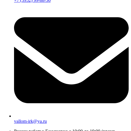
+7 (3952) 99-88-36
vallom-irk@ya.ru