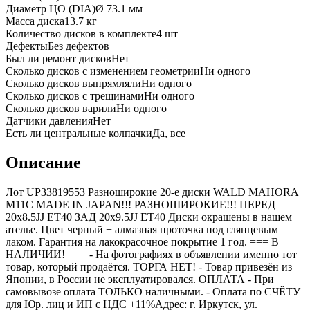
Диаметр ЦО (DIA)
Ø
73.1
мм
Масса диска
13.7 кг
Количество дисков в комплекте
4
шт
Дефекты
Без дефектов
Был ли ремонт дисков
Нет
Сколько дисков с изменением геометрии
Ни одного
Сколько дисков выпрямляли
Ни одного
Сколько дисков с трещинами
Ни одного
Сколько дисков варили
Ни одного
Датчики давления
Нет
Есть ли центральные колпачки
Да, все
Описание
Лот UP33819553 Разноширокие 20-е диски WALD MAHORA
M11C MADE IN JAPAN!!! РАЗНОШИРОКИЕ!!! ПЕРЕД
20x8.5JJ ET40 ЗАД 20x9.5JJ ET40 Диски окрашены в нашем
ателье. Цвет черный + алмазная проточка под глянцевым
лаком. Гарантия на лакокрасочное покрытие 1 год. === B
НАЛИЧИИ! === - На фотографиях в объявлении именно тот
товар, который продаётся. ТОРГА НЕТ! - Товар привезён из
Японии, в России не эксплуатировался. ОПЛАТА - При
самовывозе оплата ТОЛЬКО наличными. - Оплата по СЧЁТУ
для Юр. лиц и ИП с НДС +11%Адрес: г. Иркутск, ул.