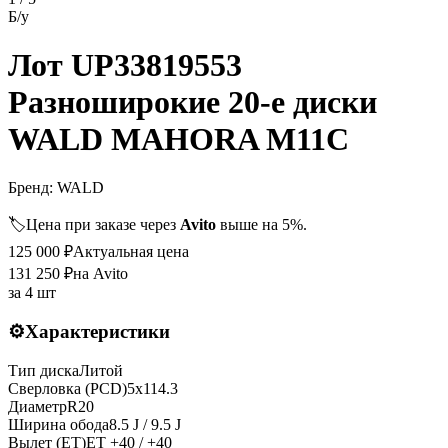
Б/у
Лот UP33819553
Разноширокие 20-е диски
WALD MAHORA M11C
Бренд:
WALD
🏷️
Цена при заказе через
Avito
выше на 5%.
125 000
₽
Актуальная цена
131 250
₽
на Avito
за
4 шт
⚙️
Характеристики
Тип диска
Литой
Сверловка (PCD)
5x114.3
Диаметр
R
20
Ширина обода
8.5 J / 9.5 J
Вылет (ET)
ET
+40 / +40