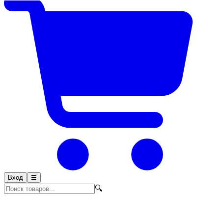
Вход
☰
🔍