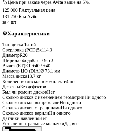
🏷️
Цена при заказе через
Avito
выше на 5%.
125 000
₽
Актуальная цена
131 250
₽
на Avito
за
4 шт
⚙️
Характеристики
Тип диска
Литой
Сверловка (PCD)
5x114.3
Диаметр
R
20
Ширина обода
8.5 J / 9.5 J
Вылет (ET)
ET
+40 / +40
Диаметр ЦО (DIA)
Ø
73.1
мм
Масса диска
13.7 кг
Количество дисков в комплекте
4
шт
Дефекты
Без дефектов
Был ли ремонт дисков
Нет
Сколько дисков с изменением геометрии
Ни одного
Сколько дисков выпрямляли
Ни одного
Сколько дисков с трещинами
Ни одного
Сколько дисков варили
Ни одного
Датчики давления
Нет
Есть ли центральные колпачки
Да, все