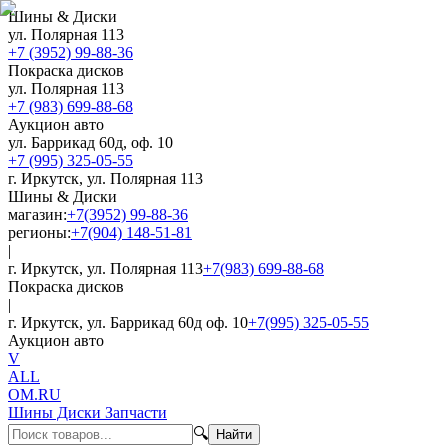
Шины & Диски
ул. Полярная 113
+7 (3952) 99-88-36
Покраска дисков
ул. Полярная 113
+7 (983) 699-88-68
Аукцион авто
ул. Баррикад 60д, оф. 10
+7 (995) 325-05-55
г. Иркутск, ул. Полярная 113
Шины & Диски
магазин:
+7(3952) 99-88-36
регионы:
+7(904) 148-51-81
|
г. Иркутск, ул. Полярная 113
+7(983) 699-88-68
Покраска дисков
|
г. Иркутск, ул. Баррикад 60д оф. 10
+7(995) 325-05-55
Аукцион авто
V
ALL
OM.RU
Шины Диски Запчасти
🔍
Найти