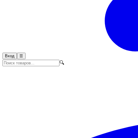
Вход
☰
🔍