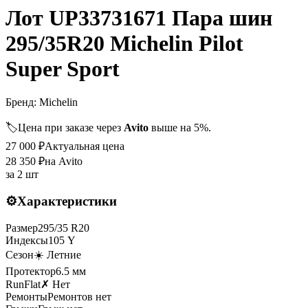
Лот UP33731671 Пара шин
295/35R20 Michelin Pilot
Super Sport
Бренд:
Michelin
🏷️
Цена при заказе через
Avito
выше на 5%.
27 000
₽
Актуальная цена
28 350
₽
на Avito
за
2 шт
⚙️
Характеристики
Размер
295
/
35
R
20
Индексы
105
Y
Сезон
☀️ Летние
Протектор
6.5
мм
RunFlat
✗ Нет
Ремонты
Ремонтов нет