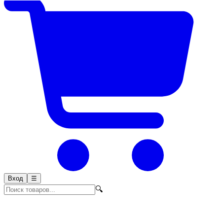
Вход
☰
🔍