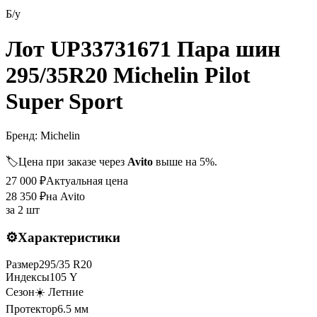
Б/у
Лот UP33731671 Пара шин
295/35R20 Michelin Pilot
Super Sport
Бренд:
Michelin
🏷️
Цена при заказе через
Avito
выше на 5%.
27 000
₽
Актуальная цена
28 350
₽
на Avito
за
2 шт
⚙️
Характеристики
Размер
295
/
35
R
20
Индексы
105
Y
Сезон
☀️ Летние
Протектор
6.5
мм