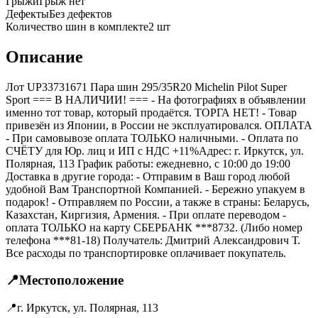
Грыжи
Грыж нет
Дефекты
Без дефектов
Количество шин в комплекте
2
шт
Описание
Лот UP33731671 Пара шин 295/35R20 Michelin Pilot Super
Sport === B НАЛИЧИИ! === - На фотографиях в объявлении
именно тот товар, который продаётся. ТОРГА НЕТ! - Товар
привезён из Японии, в России не эксплуатировался. ОПЛАТА
- При самовывозе оплата ТОЛЬКО наличными. - Оплата по
СЧЁТУ для Юр. лиц и ИП с НДС +11%Адрес: г. Иркутск, ул.
Полярная, 113 График работы: ежедневно, с 10:00 до 19:00
Доставка в другие города: - Отправим в Ваш город любой
удобной Вам Транспортной Компанией. - Бережно упакуем в
подарок! - Отправляем по России, а также в страны: Беларусь,
Казахстан, Киргизия, Армения. - При оплате переводом -
оплата ТОЛЬКО на карту СБЕРБАНК ***8732. (Либо номер
телефона ***81-18) Получатель: Дмитрий Александрович Т.
Все расходы по транспортировке оплачивает покупатель.
📍
Местоположение
📍
г. Иркутск, ул. Полярная, 113