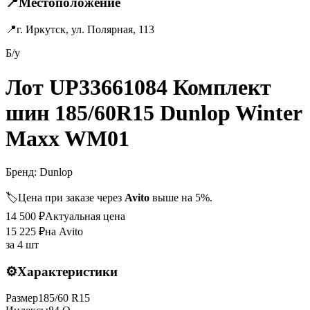
📍
Местоположение
📍
г. Иркутск, ул. Полярная, 113
Б/у
Лот UP33661084 Комплект
шин 185/60R15 Dunlop Winter
Maxx WM01
Бренд:
Dunlop
🏷️
Цена при заказе через
Avito
выше на 5%.
14 500
₽
Актуальная цена
15 225
₽
на Avito
за
4 шт
⚙️
Характеристики
Размер
185
/
60
R
15