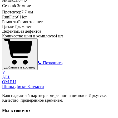
Индексы
84
Q
Сезон
❄️ Зимние
Протектор
7.7
мм
RunFlat
✗ Нет
Ремонты
Ремонтов нет
Грыжи
Грыж нет
Дефекты
Без дефектов
Количество шин в комплекте
4
шт
📞 Позвонить
Добавить в корзину
V
ALL
OM.RU
Шины Диски Запчасти
Ваш надежный партнер в мире шин и дисков в Иркутске.
Качество, проверенное временем.
Мы в соцсетях