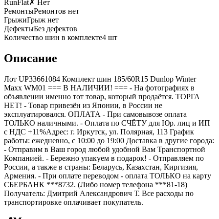
RunFlat
✗ Нет
Ремонты
Ремонтов нет
Грыжи
Грыж нет
Дефекты
Без дефектов
Количество шин в комплекте
4
шт
Описание
Лот UP33661084 Комплект шин 185/60R15 Dunlop Winter
Maxx WM01 === B НАЛИЧИИ! === - На фотографиях в
объявлении именно тот товар, который продаётся. ТОРГА
НЕТ! - Товар привезён из Японии, в России не
эксплуатировался. ОПЛАТА - При самовывозе оплата
ТОЛЬКО наличными. - Оплата по СЧЁТУ для Юр. лиц и ИП
с НДС +11%Адрес: г. Иркутск, ул. Полярная, 113 График
работы: ежедневно, с 10:00 до 19:00 Доставка в другие города:
- Отправим в Ваш город любой удобной Вам Транспортной
Компанией. - Бережно упакуем в подарок! - Отправляем по
России, а также в страны: Беларусь, Казахстан, Киргизия,
Армения. - При оплате переводом - оплата ТОЛЬКО на карту
СБЕРБАНК ***8732. (Либо номер телефона ***81-18)
Получатель: Дмитрий Александрович Т. Все расходы по
транспортировке оплачивает покупатель.