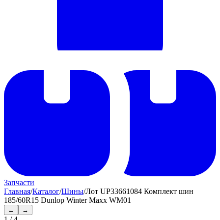
Запчасти
Главная
/
Каталог
/
Шины
/
Лот UP33661084 Комплект шин
185/60R15 Dunlop Winter Maxx WM01
←
→
1
/
4