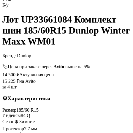
Б/у
Лот UP33661084 Комплект
шин 185/60R15 Dunlop Winter
Maxx WM01
Бренд:
Dunlop
🏷️
Цена при заказе через
Avito
выше на 5%.
14 500
₽
Актуальная цена
15 225
₽
на Avito
за
4 шт
⚙️
Характеристики
Размер
185
/
60
R
15
Индексы
84
Q
Сезон
❄️ Зимние
Протектор
7.7
мм