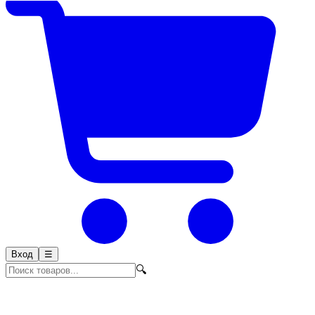
Вход
☰
🔍