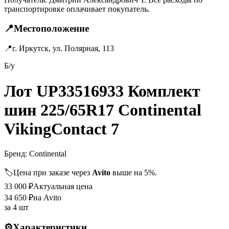
транспортировке оплачивает покупатель.
📍
Местоположение
📍
г. Иркутск, ул. Полярная, 113
Б/у
Лот UP33516933 Комплект
шин 225/65R17 Continental
VikingContact 7
Бренд:
Continental
🏷️
Цена при заказе через
Avito
выше на 5%.
33 000
₽
Актуальная цена
34 650
₽
на Avito
за
4 шт
⚙️
Характеристики