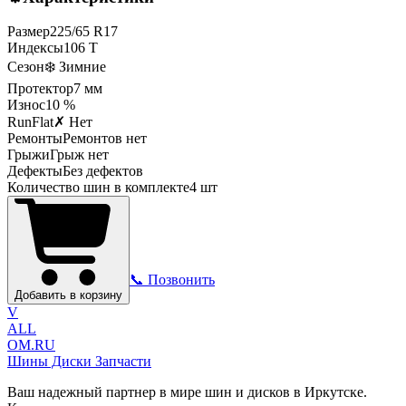
Размер
225
/
65
R
17
Индексы
106
T
Сезон
❄️ Зимние
Протектор
7
мм
Износ
10 %
RunFlat
✗ Нет
Ремонты
Ремонтов нет
Грыжи
Грыж нет
Дефекты
Без дефектов
Количество шин в комплекте
4
шт
📞 Позвонить
Добавить в корзину
V
ALL
OM.RU
Шины Диски Запчасти
Ваш надежный партнер в мире шин и дисков в Иркутске.