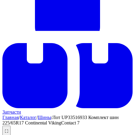
Запчасти
Главная
/
Каталог
/
Шины
/
Лот UP33516933 Комплект шин
225/65R17 Continental VikingContact 7
⛶