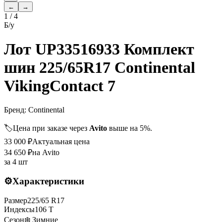
←
→
1
/
4
Б/у
Лот UP33516933 Комплект
шин 225/65R17 Continental
VikingContact 7
Бренд:
Continental
🏷️
Цена при заказе через
Avito
выше на 5%.
33 000
₽
Актуальная цена
34 650
₽
на Avito
за
4 шт
⚙️
Характеристики
Размер
225
/
65
R
17
Индексы
106
T
Сезон
❄️ Зимние