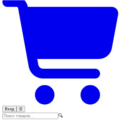
Вход
☰
🔍