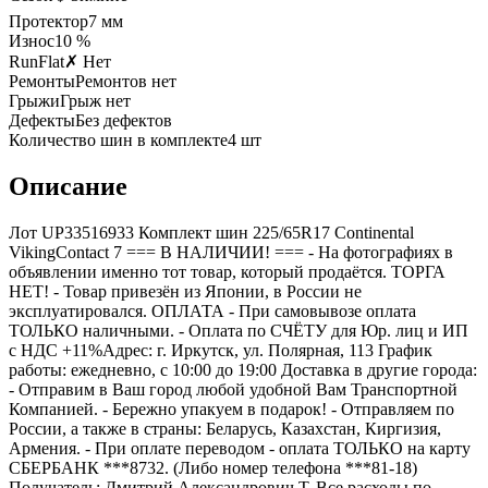
Протектор
7
мм
Износ
10 %
RunFlat
✗ Нет
Ремонты
Ремонтов нет
Грыжи
Грыж нет
Дефекты
Без дефектов
Количество шин в комплекте
4
шт
Описание
Лот UP33516933 Комплект шин 225/65R17 Continental
VikingContact 7 === B НАЛИЧИИ! === - На фотографиях в
объявлении именно тот товар, который продаётся. ТОРГА
НЕТ! - Товар привезён из Японии, в России не
эксплуатировался. ОПЛАТА - При самовывозе оплата
ТОЛЬКО наличными. - Оплата по СЧЁТУ для Юр. лиц и ИП
с НДС +11%Адрес: г. Иркутск, ул. Полярная, 113 График
работы: ежедневно, с 10:00 до 19:00 Доставка в другие города:
- Отправим в Ваш город любой удобной Вам Транспортной
Компанией. - Бережно упакуем в подарок! - Отправляем по
России, а также в страны: Беларусь, Казахстан, Киргизия,
Армения. - При оплате переводом - оплата ТОЛЬКО на карту
СБЕРБАНК ***8732. (Либо номер телефона ***81-18)
Получатель: Дмитрий Александрович Т. Все расходы по