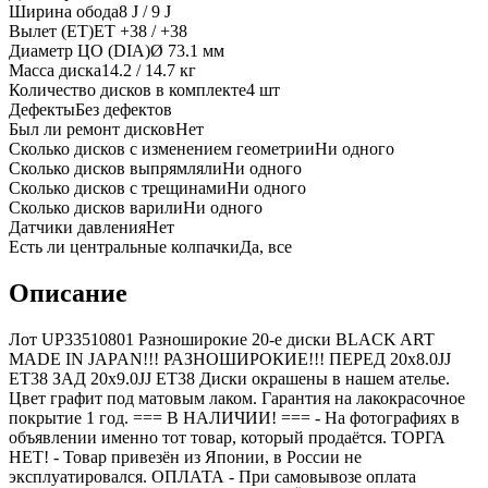
Ширина обода
8 J / 9 J
Вылет (ET)
ET
+38 / +38
Диаметр ЦО (DIA)
Ø
73.1
мм
Масса диска
14.2 / 14.7 кг
Количество дисков в комплекте
4
шт
Дефекты
Без дефектов
Был ли ремонт дисков
Нет
Сколько дисков с изменением геометрии
Ни одного
Сколько дисков выпрямляли
Ни одного
Сколько дисков с трещинами
Ни одного
Сколько дисков варили
Ни одного
Датчики давления
Нет
Есть ли центральные колпачки
Да, все
Описание
Лот UP33510801 Разноширокие 20-е диски BLACK ART
MADE IN JAPAN!!! РАЗНОШИРОКИЕ!!! ПЕРЕД 20x8.0JJ
ET38 ЗАД 20x9.0JJ ET38 Диски окрашены в нашем ателье.
Цвет графит под матовым лаком. Гарантия на лакокрасочное
покрытие 1 год. === B НАЛИЧИИ! === - На фотографиях в
объявлении именно тот товар, который продаётся. ТОРГА
НЕТ! - Товар привезён из Японии, в России не
эксплуатировался. ОПЛАТА - При самовывозе оплата