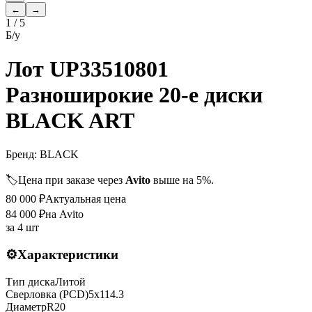
←
→
1
/
5
Б/у
Лот UP33510801
Разноширокие 20-е диски
BLACK ART
Бренд:
BLACK
🏷️
Цена при заказе через
Avito
выше на 5%.
80 000
₽
Актуальная цена
84 000
₽
на Avito
за
4 шт
⚙️
Характеристики
Тип диска
Литой
Сверловка (PCD)
5x114.3
Диаметр
R
20