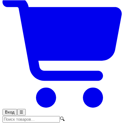
Вход
☰
🔍