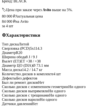
Бренд:
BLACK
🏷️
Цена при заказе через
Avito
выше на 5%.
80 000
₽
Актуальная цена
84 000
₽
на Avito
за
4 шт
⚙️
Характеристики
Тип диска
Литой
Сверловка (PCD)
5x114.3
Диаметр
R
20
Ширина обода
8 J / 9 J
Вылет (ET)
ET
+38 / +38
Диаметр ЦО (DIA)
Ø
73.1
мм
Масса диска
14.2 / 14.7 кг
Количество дисков в комплекте
4
шт
Дефекты
Без дефектов
Был ли ремонт дисков
Нет
Сколько дисков с изменением геометрии
Ни одного
Сколько дисков выпрямляли
Ни одного
Сколько дисков с трещинами
Ни одного
Сколько дисков варили
Ни одного
Датчики давления
Нет