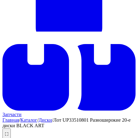
Запчасти
Главная
/
Каталог
/
Диски
/
Лот UP33510801 Разноширокие 20-е
диски BLACK ART
⛶