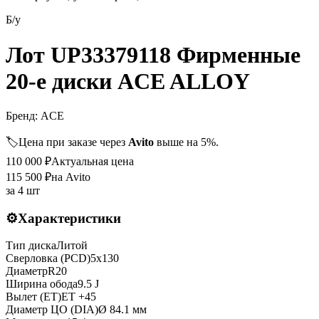
Б/у
Лот UP33379118 Фирменные
20-е диски ACE ALLOY
Бренд:
ACE
🏷️
Цена при заказе через
Avito
выше на 5%.
110 000
₽
Актуальная цена
115 500
₽
на Avito
за
4 шт
⚙️
Характеристики
Тип диска
Литой
Сверловка (PCD)
5x130
Диаметр
R
20
Ширина обода
9.5 J
Вылет (ET)
ET
+45
Диаметр ЦО (DIA)
Ø
84.1
мм