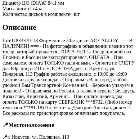
Диаметр ЦО (DIA)
Ø
84.1
мм
Масса диска
15.4 кг
Количество дисков в комплекте
4
шт
Описание
Лот UP33379118 Фирменные 20-е диски ACE ALLOY === B
НАЛИЧИИ! === - На фотографиях в объявлении именно тот
товар, который продаётся. ТОРГА НЕТ! - Товар привезён из
Японии, в России не эксплуатировался. ОПЛАТА - При
самовывозе оплата ТОЛЬКО наличными. - Оплата по СЧЁТУ
для Юр. лиц и ИП с НДС +11%Адрес: г. Иркутск, ул.
Полярная, 113 График работы: ежедневно, с 10:00 до 19:00
Доставка в другие города: - Отправим в Ваш город любой
удобной Вам Транспортной Компанией. - Бережно упакуем в
подарок! - Отправляем по России, а также в страны: Беларусь,
Казахстан, Киргизия, Армения. - При оплате переводом -
оплата ТОЛЬКО на карту СБЕРБАНК ***8732. (Либо номер
телефона ***81-18) Получатель: Дмитрий Александрович Т.
Все расходы по транспортировке оплачивает покупатель.
📍
Местоположение
📍
г. Иркутск, ул. Полярная, 113