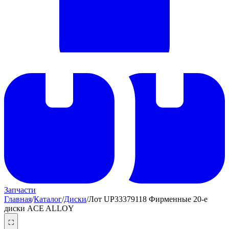
Запчасти
Главная
/
Каталог
/
Диски
/
Лот UP33379118 Фирменные 20-е
диски ACE ALLOY
⛶