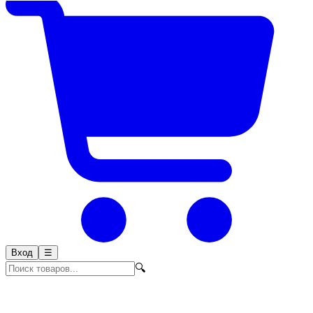
Вход
☰
🔍