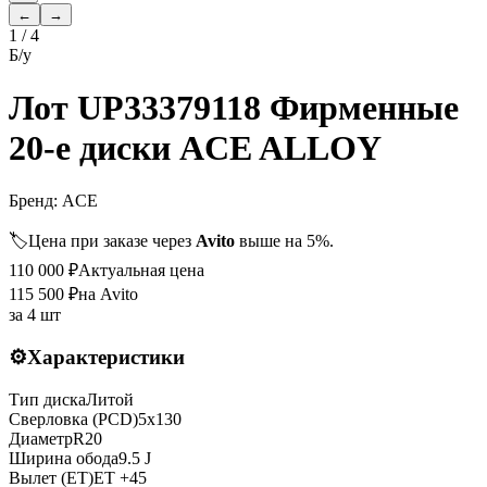
←
→
1
/
4
Б/у
Лот UP33379118 Фирменные
20-е диски ACE ALLOY
Бренд:
ACE
🏷️
Цена при заказе через
Avito
выше на 5%.
110 000
₽
Актуальная цена
115 500
₽
на Avito
за
4 шт
⚙️
Характеристики
Тип диска
Литой
Сверловка (PCD)
5x130
Диаметр
R
20
Ширина обода
9.5 J
Вылет (ET)
ET
+45