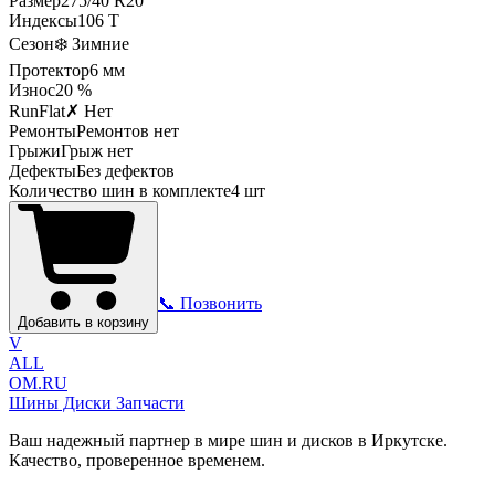
Размер
275
/
40
R
20
Индексы
106
T
Сезон
❄️ Зимние
Протектор
6
мм
Износ
20 %
RunFlat
✗ Нет
Ремонты
Ремонтов нет
Грыжи
Грыж нет
Дефекты
Без дефектов
Количество шин в комплекте
4
шт
📞 Позвонить
Добавить в корзину
V
ALL
OM.RU
Шины Диски Запчасти
Ваш надежный партнер в мире шин и дисков в Иркутске.
Качество, проверенное временем.