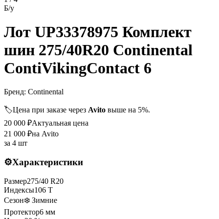
Б/у
Лот UP33378975 Комплект
шин 275/40R20 Continental
ContiVikingContact 6
Бренд:
Continental
🏷️
Цена при заказе через
Avito
выше на 5%.
20 000
₽
Актуальная цена
21 000
₽
на Avito
за
4 шт
⚙️
Характеристики
Размер
275
/
40
R
20
Индексы
106
T
Сезон
❄️ Зимние
Протектор
6
мм