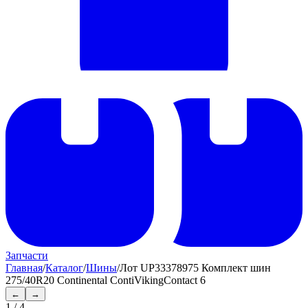
Запчасти
Главная
/
Каталог
/
Шины
/
Лот UP33378975 Комплект шин
275/40R20 Continental ContiVikingContact 6
←
→
1
/
4