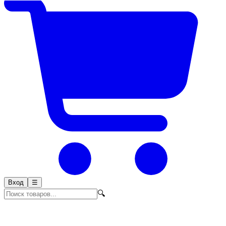
Вход
☰
🔍