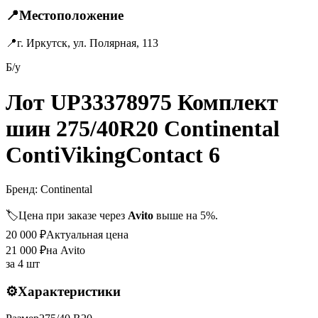
📍
Местоположение
📍
г. Иркутск, ул. Полярная, 113
Б/у
Лот UP33378975 Комплект
шин 275/40R20 Continental
ContiVikingContact 6
Бренд:
Continental
🏷️
Цена при заказе через
Avito
выше на 5%.
20 000
₽
Актуальная цена
21 000
₽
на Avito
за
4 шт
⚙️
Характеристики