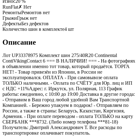
Износ
20 %
RunFlat
✗ Нет
Ремонты
Ремонтов нет
Грыжи
Грыж нет
Дефекты
Без дефектов
Количество шин в комплекте
4
шт
Описание
Лот UP33378975 Комплект шин 275/40R20 Continental
ContiVikingContact 6 === B НАЛИЧИИ! === - На фотографиях
в объявлении именно тот товар, который продаётся. ТОРГА
НЕТ! - Товар привезён из Японии, в России не
эксплуатировался. ОПЛАТА - При самовывозе оплата
ТОЛЬКО наличными. - Оплата по СЧЁТУ для Юр. лиц и ИП
с НДС +11%Адрес: г. Иркутск, ул. Полярная, 113 График
работы: ежедневно, с 10:00 до 19:00 Доставка в другие города:
- Отправим в Ваш город любой удобной Вам Транспортной
Компанией. - Бережно упакуем в подарок! - Отправляем по
России, а также в страны: Беларусь, Казахстан, Киргизия,
Армения. - При оплате переводом - оплата ТОЛЬКО на карту
СБЕРБАНК ***8732. (Либо номер телефона ***81-18)
Получатель: Дмитрий Александрович Т. Все расходы по
транспортировке оплачивает покупатель.