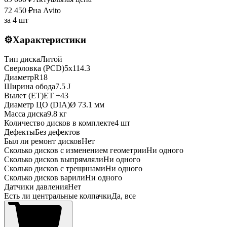
72 450
₽
на Avito
за
4 шт
⚙️
Характеристики
Тип диска
Литой
Сверловка (PCD)
5x114.3
Диаметр
R
18
Ширина обода
7.5 J
Вылет (ET)
ET
+43
Диаметр ЦО (DIA)
Ø
73.1
мм
Масса диска
9.8 кг
Количество дисков в комплекте
4
шт
Дефекты
Без дефектов
Был ли ремонт дисков
Нет
Сколько дисков с изменением геометрии
Ни одного
Сколько дисков выпрямляли
Ни одного
Сколько дисков с трещинами
Ни одного
Сколько дисков варили
Ни одного
Датчики давления
Нет
Есть ли центральные колпачки
Да, все