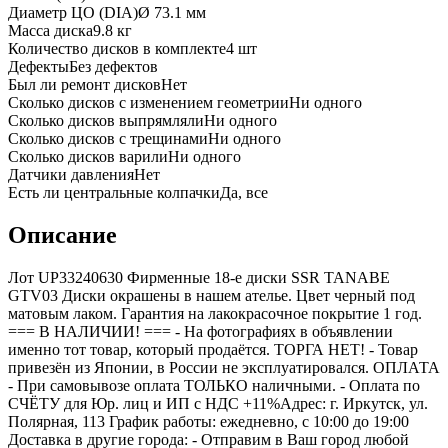
Диаметр ЦО (DIA)
Ø
73.1
мм
Масса диска
9.8 кг
Количество дисков в комплекте
4
шт
Дефекты
Без дефектов
Был ли ремонт дисков
Нет
Сколько дисков с изменением геометрии
Ни одного
Сколько дисков выпрямляли
Ни одного
Сколько дисков с трещинами
Ни одного
Сколько дисков варили
Ни одного
Датчики давления
Нет
Есть ли центральные колпачки
Да, все
Описание
Лот UP33240630 Фирменные 18-е диски SSR TANABE
GTV03 Диски окрашены в нашем ателье. Цвет черный под
матовым лаком. Гарантия на лакокрасочное покрытие 1 год.
=== B НАЛИЧИИ! === - На фотографиях в объявлении
именно тот товар, который продаётся. ТОРГА НЕТ! - Товар
привезён из Японии, в России не эксплуатировался. ОПЛАТА
- При самовывозе оплата ТОЛЬКО наличными. - Оплата по
СЧЁТУ для Юр. лиц и ИП с НДС +11%Адрес: г. Иркутск, ул.
Полярная, 113 График работы: ежедневно, с 10:00 до 19:00
Доставка в другие города: - Отправим в Ваш город любой