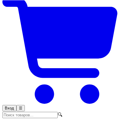
Вход
☰
🔍