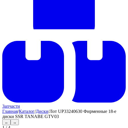
Запчасти
Главная
/
Каталог
/
Диски
/
Лот UP33240630 Фирменные 18-е
диски SSR TANABE GTV03
←
→
1
/
4