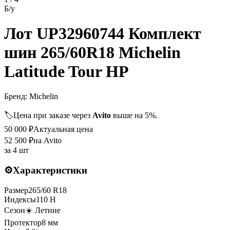
Б/у
Лот UP32960744 Комплект
шин 265/60R18 Michelin
Latitude Tour HP
Бренд:
Michelin
🏷️
Цена при заказе через
Avito
выше на 5%.
50 000
₽
Актуальная цена
52 500
₽
на Avito
за
4 шт
⚙️
Характеристики
Размер
265
/
60
R
18
Индексы
110
H
Сезон
☀️ Летние
Протектор
8
мм