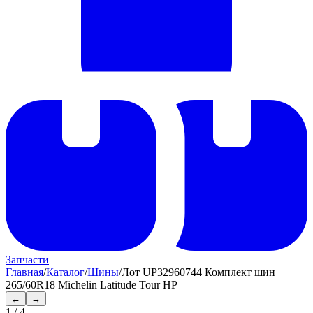
Запчасти
Главная
/
Каталог
/
Шины
/
Лот UP32960744 Комплект шин
265/60R18 Michelin Latitude Tour HP
←
→
1
/
4