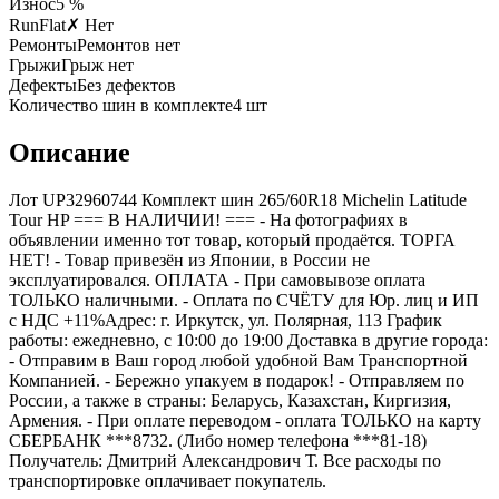
Износ
5 %
RunFlat
✗ Нет
Ремонты
Ремонтов нет
Грыжи
Грыж нет
Дефекты
Без дефектов
Количество шин в комплекте
4
шт
Описание
Лот UP32960744 Комплект шин 265/60R18 Michelin Latitude
Tour HP === B НАЛИЧИИ! === - На фотографиях в
объявлении именно тот товар, который продаётся. ТОРГА
НЕТ! - Товар привезён из Японии, в России не
эксплуатировался. ОПЛАТА - При самовывозе оплата
ТОЛЬКО наличными. - Оплата по СЧЁТУ для Юр. лиц и ИП
с НДС +11%Адрес: г. Иркутск, ул. Полярная, 113 График
работы: ежедневно, с 10:00 до 19:00 Доставка в другие города:
- Отправим в Ваш город любой удобной Вам Транспортной
Компанией. - Бережно упакуем в подарок! - Отправляем по
России, а также в страны: Беларусь, Казахстан, Киргизия,
Армения. - При оплате переводом - оплата ТОЛЬКО на карту
СБЕРБАНК ***8732. (Либо номер телефона ***81-18)
Получатель: Дмитрий Александрович Т. Все расходы по
транспортировке оплачивает покупатель.