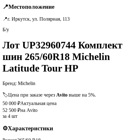
📍
Местоположение
📍
г. Иркутск, ул. Полярная, 113
Б/у
Лот UP32960744 Комплект
шин 265/60R18 Michelin
Latitude Tour HP
Бренд:
Michelin
🏷️
Цена при заказе через
Avito
выше на 5%.
50 000
₽
Актуальная цена
52 500
₽
на Avito
за
4 шт
⚙️
Характеристики