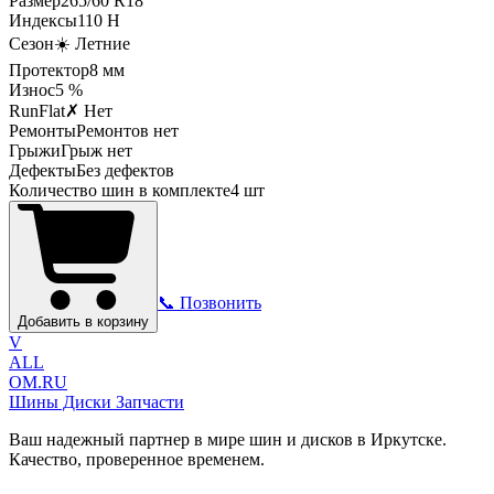
Размер
265
/
60
R
18
Индексы
110
H
Сезон
☀️ Летние
Протектор
8
мм
Износ
5 %
RunFlat
✗ Нет
Ремонты
Ремонтов нет
Грыжи
Грыж нет
Дефекты
Без дефектов
Количество шин в комплекте
4
шт
📞 Позвонить
Добавить в корзину
V
ALL
OM.RU
Шины Диски Запчасти
Ваш надежный партнер в мире шин и дисков в Иркутске.
Качество, проверенное временем.