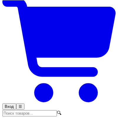
Вход
☰
🔍