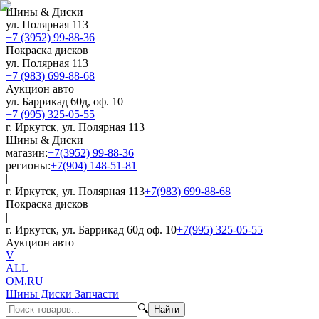
Шины & Диски
ул. Полярная 113
+7 (3952) 99-88-36
Покраска дисков
ул. Полярная 113
+7 (983) 699-88-68
Аукцион авто
ул. Баррикад 60д, оф. 10
+7 (995) 325-05-55
г. Иркутск, ул. Полярная 113
Шины & Диски
магазин:
+7(3952) 99-88-36
регионы:
+7(904) 148-51-81
|
г. Иркутск, ул. Полярная 113
+7(983) 699-88-68
Покраска дисков
|
г. Иркутск, ул. Баррикад 60д оф. 10
+7(995) 325-05-55
Аукцион авто
V
ALL
OM.RU
Шины Диски Запчасти
🔍
Найти