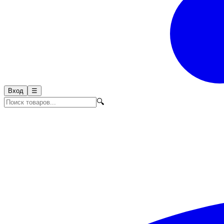
Вход
☰
🔍