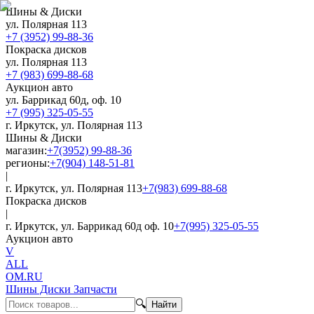
Шины & Диски
ул. Полярная 113
+7 (3952) 99-88-36
Покраска дисков
ул. Полярная 113
+7 (983) 699-88-68
Аукцион авто
ул. Баррикад 60д, оф. 10
+7 (995) 325-05-55
г. Иркутск, ул. Полярная 113
Шины & Диски
магазин:
+7(3952) 99-88-36
регионы:
+7(904) 148-51-81
|
г. Иркутск, ул. Полярная 113
+7(983) 699-88-68
Покраска дисков
|
г. Иркутск, ул. Баррикад 60д оф. 10
+7(995) 325-05-55
Аукцион авто
V
ALL
OM.RU
Шины Диски Запчасти
🔍
Найти