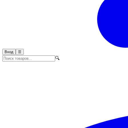
Вход
☰
🔍