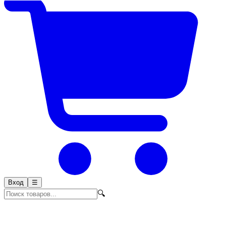
Вход
☰
🔍