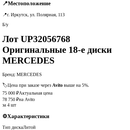
📍
Местоположение
📍
г. Иркутск, ул. Полярная, 113
Б/у
Лот UP32056768
Оригинальные 18-е диски
MERCEDES
Бренд:
MERCEDES
🏷️
Цена при заказе через
Avito
выше на 5%.
75 000
₽
Актуальная цена
78 750
₽
на Avito
за
4 шт
⚙️
Характеристики
Тип диска
Литой