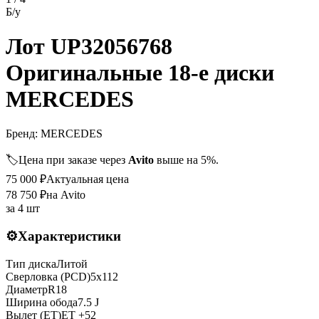
Б/у
Лот UP32056768
Оригинальные 18-е диски
MERCEDES
Бренд:
MERCEDES
🏷️
Цена при заказе через
Avito
выше на 5%.
75 000
₽
Актуальная цена
78 750
₽
на Avito
за
4 шт
⚙️
Характеристики
Тип диска
Литой
Сверловка (PCD)
5x112
Диаметр
R
18
Ширина обода
7.5 J
Вылет (ET)
ET
+52