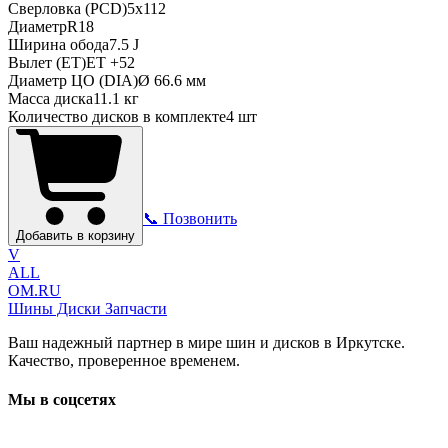
Сверловка (PCD)
5x112
Диаметр
R
18
Ширина обода
7.5 J
Вылет (ET)
ET
+52
Диаметр ЦО (DIA)
Ø
66.6
мм
Масса диска
11.1 кг
Количество дисков в комплекте
4
шт
📞 Позвонить
Добавить в корзину
V
ALL
OM.RU
Шины Диски Запчасти
Ваш надежный партнер в мире шин и дисков в Иркутске.
Качество, проверенное временем.
Мы в соцсетях