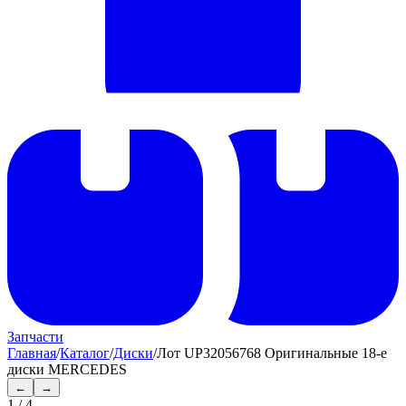
Запчасти
Главная
/
Каталог
/
Диски
/
Лот UP32056768 Оригинальные 18-е
диски MERCEDES
←
→
1
/
4