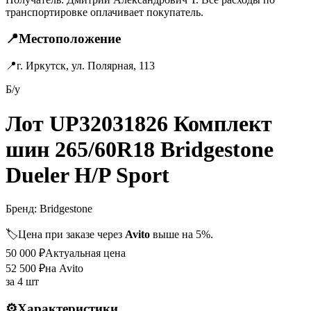
транспортировке оплачивает покупатель.
📍
Местоположение
📍
г. Иркутск, ул. Полярная, 113
Б/у
Лот UP32031826 Комплект
шин 265/60R18 Bridgestone
Dueler H/P Sport
Бренд:
Bridgestone
🏷️
Цена при заказе через
Avito
выше на 5%.
50 000
₽
Актуальная цена
52 500
₽
на Avito
за
4 шт
⚙️
Характеристики