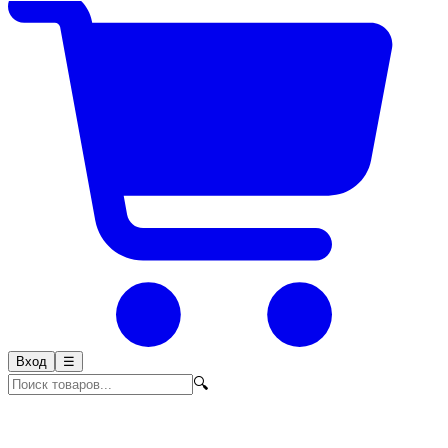
Вход
☰
🔍