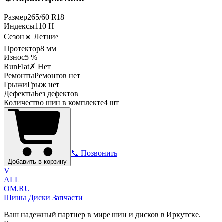
Размер
265
/
60
R
18
Индексы
110
H
Сезон
☀️ Летние
Протектор
8
мм
Износ
5 %
RunFlat
✗ Нет
Ремонты
Ремонтов нет
Грыжи
Грыж нет
Дефекты
Без дефектов
Количество шин в комплекте
4
шт
📞 Позвонить
Добавить в корзину
V
ALL
OM.RU
Шины Диски Запчасти
Ваш надежный партнер в мире шин и дисков в Иркутске.