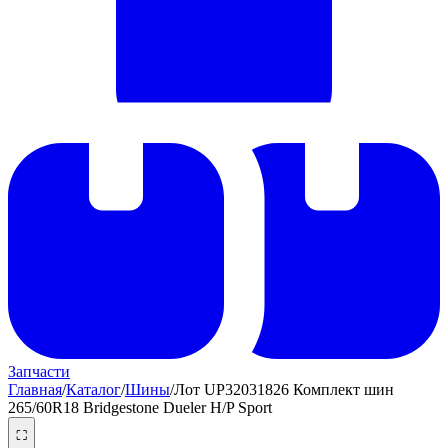
Запчасти
Главная
/
Каталог
/
Шины
/
Лот UP32031826 Комплект шин
265/60R18 Bridgestone Dueler H/P Sport
⛶