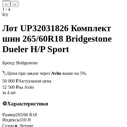
←
→
1
/
4
Б/у
Лот UP32031826 Комплект
шин 265/60R18 Bridgestone
Dueler H/P Sport
Бренд:
Bridgestone
🏷️
Цена при заказе через
Avito
выше на 5%.
50 000
₽
Актуальная цена
52 500
₽
на Avito
за
4 шт
⚙️
Характеристики
Размер
265
/
60
R
18
Индексы
110
H
Сезон
☀️ Летние