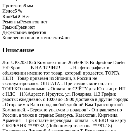
Протектор
8
мм
Износ
5 %
RunFlat
✗ Нет
Ремонты
Ремонтов нет
Грыжи
Грыж нет
Дефекты
Без дефектов
Количество шин в комплекте
4
шт
Описание
Лот UP32031826 Комплект шин 265/60R18 Bridgestone Dueler
H/P Sport === B НАЛИЧИИ! === - На фотографиях в
объявлении именно тот товар, который продаётся. ТОРГА
НЕТ! - Товар привезён из Японии, в России не
эксплуатировался. ОПЛАТА - При самовывозе оплата
ТОЛЬКО наличными. - Оплата по СЧЁТУ для Юр. лиц и ИП
с НДС +11%Адрес: г. Иркутск, ул. Полярная, 113 График
работы: ежедневно, с 10:00 до 19:00 Доставка в другие города:
- Отправим в Ваш город любой удобной Вам Транспортной
Компанией. - Бережно упакуем в подарок! - Отправляем по
России, а также в страны: Беларусь, Казахстан, Киргизия,
Армения. - При оплате переводом - оплата ТОЛЬКО на карту
СБЕРБАНК ***8732. (Либо номер телефона ***81-18)
Получатель: Дмитрий Александрович Т. Все расходы по