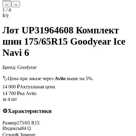
←
→
1
/
4
Б/у
Лот UP31964608 Комплект
шин 175/65R15 Goodyear Ice
Navi 6
Бренд:
Goodyear
🏷️
Цена при заказе через
Avito
выше на 5%.
14 000
₽
Актуальная цена
14 700
₽
на Avito
за
4 шт
⚙️
Характеристики
Размер
175
/
65
R
15
Индексы
84
Q
Сезон
❄️ Зимние