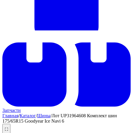
Запчасти
Главная
/
Каталог
/
Шины
/
Лот UP31964608 Комплект шин
175/65R15 Goodyear Ice Navi 6
⛶