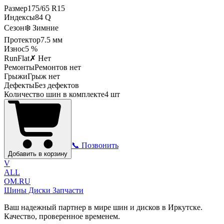
Размер
175
/
65
R
15
Индексы
84
Q
Сезон
❄️ Зимние
Протектор
7.5
мм
Износ
5 %
RunFlat
✗ Нет
Ремонты
Ремонтов нет
Грыжи
Грыж нет
Дефекты
Без дефектов
Количество шин в комплекте
4
шт
📞 Позвонить
Добавить в корзину
V
ALL
OM.RU
Шины Диски Запчасти
Ваш надежный партнер в мире шин и дисков в Иркутске.
Качество, проверенное временем.