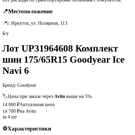
📍
Местоположение
📍
г. Иркутск, ул. Полярная, 113
Б/у
Лот UP31964608 Комплект
шин 175/65R15 Goodyear Ice
Navi 6
Бренд:
Goodyear
🏷️
Цена при заказе через
Avito
выше на 5%.
14 000
₽
Актуальная цена
14 700
₽
на Avito
за
4 шт
⚙️
Характеристики