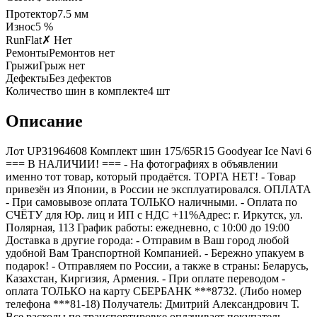
Протектор
7.5
мм
Износ
5 %
RunFlat
✗ Нет
Ремонты
Ремонтов нет
Грыжи
Грыж нет
Дефекты
Без дефектов
Количество шин в комплекте
4
шт
Описание
Лот UP31964608 Комплект шин 175/65R15 Goodyear Ice Navi 6
=== B НАЛИЧИИ! === - На фотографиях в объявлении
именно тот товар, который продаётся. ТОРГА НЕТ! - Товар
привезён из Японии, в России не эксплуатировался. ОПЛАТА
- При самовывозе оплата ТОЛЬКО наличными. - Оплата по
СЧЁТУ для Юр. лиц и ИП с НДС +11%Адрес: г. Иркутск, ул.
Полярная, 113 График работы: ежедневно, с 10:00 до 19:00
Доставка в другие города: - Отправим в Ваш город любой
удобной Вам Транспортной Компанией. - Бережно упакуем в
подарок! - Отправляем по России, а также в страны: Беларусь,
Казахстан, Киргизия, Армения. - При оплате переводом -
оплата ТОЛЬКО на карту СБЕРБАНК ***8732. (Либо номер
телефона ***81-18) Получатель: Дмитрий Александрович Т.
Все расходы по транспортировке оплачивает покупатель.