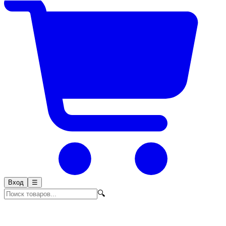
Вход
☰
🔍