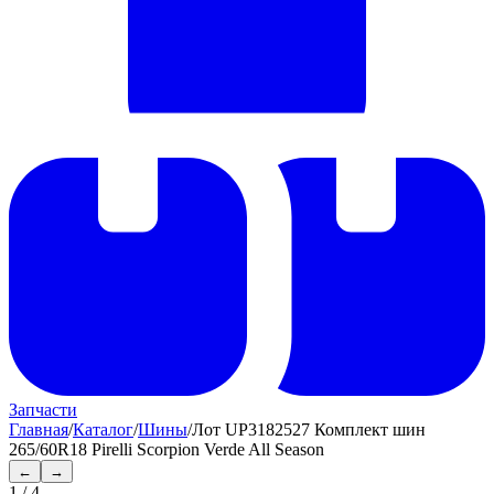
Запчасти
Главная
/
Каталог
/
Шины
/
Лот UP3182527 Комплект шин
265/60R18 Pirelli Scorpion Verde All Season
←
→
1
/
4