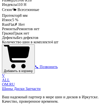
Размер
265
/
60
R
18
Индексы
110
H
Сезон
🌤️ Всесезонные
Протектор
8
мм
Износ
5 %
RunFlat
✗ Нет
Ремонты
Ремонтов нет
Грыжи
Грыж нет
Дефекты
Без дефектов
Количество шин в комплекте
4
шт
📞 Позвонить
Добавить в корзину
V
ALL
OM.RU
Шины Диски Запчасти
Ваш надежный партнер в мире шин и дисков в Иркутске.
Качество, проверенное временем.