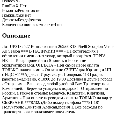
Износ
5 %
RunFlat
✗ Нет
Ремонты
Ремонтов нет
Грыжи
Грыж нет
Дефекты
Без дефектов
Количество шин в комплекте
4
шт
Описание
Лот UP3182527 Комплект шин 265/60R18 Pirelli Scorpion Verde
All Season === B НАЛИЧИИ! === - На фотографиях в
объявлении именно тот товар, который продаётся. ТОРГА
НЕТ! - Товар привезён из Японии, в России не
эксплуатировался. ОПЛАТА - При самовывозе оплата
ТОЛЬКО наличными. - Оплата по СЧЁТУ для Юр. лиц и ИП
с НДС +11%Адрес: г. Иркутск, ул. Полярная, 113 График
работы: ежедневно, с 10:00 до 19:00 Доставка в другие города:
- Отправим в Ваш город любой удобной Вам Транспортной
Компанией. - Бережно упакуем в подарок! - Отправляем по
России, а также в страны: Беларусь, Казахстан, Киргизия,
Армения. - При оплате переводом - оплата ТОЛЬКО на карту
СБЕРБАНК ***8732. (Либо номер телефона ***81-18)
Получатель: Дмитрий Александрович Т. Все расходы по
транспортировке оплачивает покупатель.