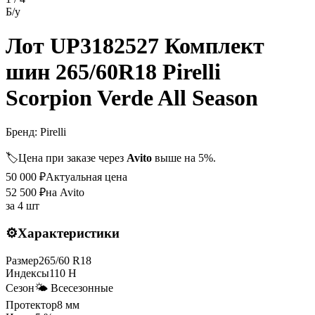
Б/у
Лот UP3182527 Комплект
шин 265/60R18 Pirelli
Scorpion Verde All Season
Бренд:
Pirelli
🏷️
Цена при заказе через
Avito
выше на 5%.
50 000
₽
Актуальная цена
52 500
₽
на Avito
за
4 шт
⚙️
Характеристики
Размер
265
/
60
R
18
Индексы
110
H
Сезон
🌤️ Всесезонные
Протектор
8
мм