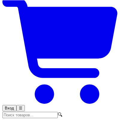
Вход
☰
🔍