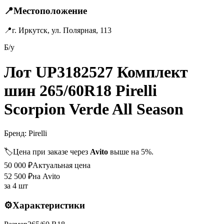
📍
Местоположение
📍
г. Иркутск, ул. Полярная, 113
Б/у
Лот UP3182527 Комплект
шин 265/60R18 Pirelli
Scorpion Verde All Season
Бренд:
Pirelli
🏷️
Цена при заказе через
Avito
выше на 5%.
50 000
₽
Актуальная цена
52 500
₽
на Avito
за
4 шт
⚙️
Характеристики