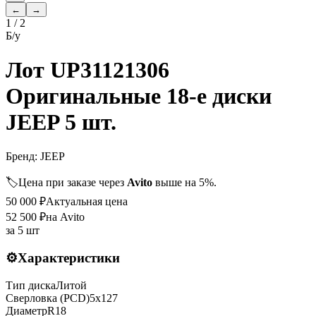
←
→
1
/
2
Б/у
Лот UP31121306
Оригинальные 18-е диски
JEEP 5 шт.
Бренд:
JEEP
🏷️
Цена при заказе через
Avito
выше на 5%.
50 000
₽
Актуальная цена
52 500
₽
на Avito
за
5 шт
⚙️
Характеристики
Тип диска
Литой
Сверловка (PCD)
5x127
Диаметр
R
18