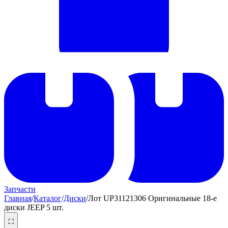
Запчасти
Главная
/
Каталог
/
Диски
/
Лот UP31121306 Оригинальные 18-е
диски JEEP 5 шт.
⛶