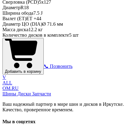
Сверловка (PCD)
5x127
Диаметр
R
18
Ширина обода
7.5 J
Вылет (ET)
ET
+44
Диаметр ЦО (DIA)
Ø
71.6
мм
Масса диска
12.2 кг
Количество дисков в комплекте
5
шт
📞 Позвонить
Добавить в корзину
V
ALL
OM.RU
Шины Диски Запчасти
Ваш надежный партнер в мире шин и дисков в Иркутске.
Качество, проверенное временем.
Мы в соцсетях