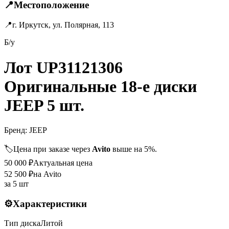
📍
Местоположение
📍
г. Иркутск, ул. Полярная, 113
Б/у
Лот UP31121306
Оригинальные 18-е диски
JEEP 5 шт.
Бренд:
JEEP
🏷️
Цена при заказе через
Avito
выше на 5%.
50 000
₽
Актуальная цена
52 500
₽
на Avito
за
5 шт
⚙️
Характеристики
Тип диска
Литой