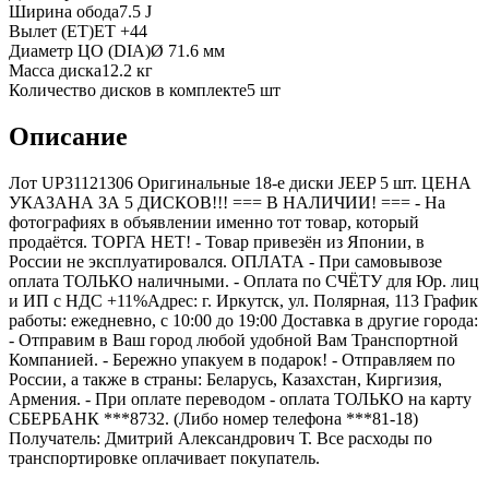
Ширина обода
7.5 J
Вылет (ET)
ET
+44
Диаметр ЦО (DIA)
Ø
71.6
мм
Масса диска
12.2 кг
Количество дисков в комплекте
5
шт
Описание
Лот UP31121306 Оригинальные 18-е диски JEEP 5 шт. ЦЕНА
УКАЗАНА ЗА 5 ДИСКОВ!!! === B НАЛИЧИИ! === - На
фотографиях в объявлении именно тот товар, который
продаётся. ТОРГА НЕТ! - Товар привезён из Японии, в
России не эксплуатировался. ОПЛАТА - При самовывозе
оплата ТОЛЬКО наличными. - Оплата по СЧЁТУ для Юр. лиц
и ИП с НДС +11%Адрес: г. Иркутск, ул. Полярная, 113 График
работы: ежедневно, с 10:00 до 19:00 Доставка в другие города:
- Отправим в Ваш город любой удобной Вам Транспортной
Компанией. - Бережно упакуем в подарок! - Отправляем по
России, а также в страны: Беларусь, Казахстан, Киргизия,
Армения. - При оплате переводом - оплата ТОЛЬКО на карту
СБЕРБАНК ***8732. (Либо номер телефона ***81-18)
Получатель: Дмитрий Александрович Т. Все расходы по
транспортировке оплачивает покупатель.