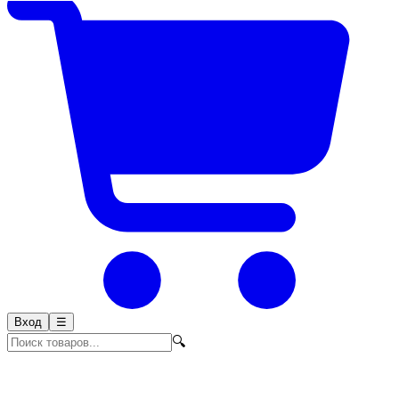
Вход
☰
🔍