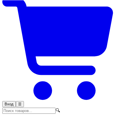
Вход
☰
🔍