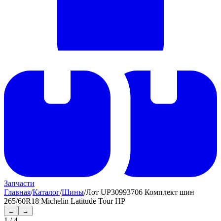
Запчасти
Главная
/
Каталог
/
Шины
/
Лот UP30993706 Комплект шин
265/60R18 Michelin Latitude Tour HP
←
→
1
/
4