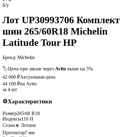
Б/у
Лот UP30993706 Комплект
шин 265/60R18 Michelin
Latitude Tour HP
Бренд:
Michelin
🏷️
Цена при заказе через
Avito
выше на 5%.
42 000
₽
Актуальная цена
44 100
₽
на Avito
за
4 шт
⚙️
Характеристики
Размер
265
/
60
R
18
Индексы
110
H
Сезон
☀️ Летние
Протектор
7
мм