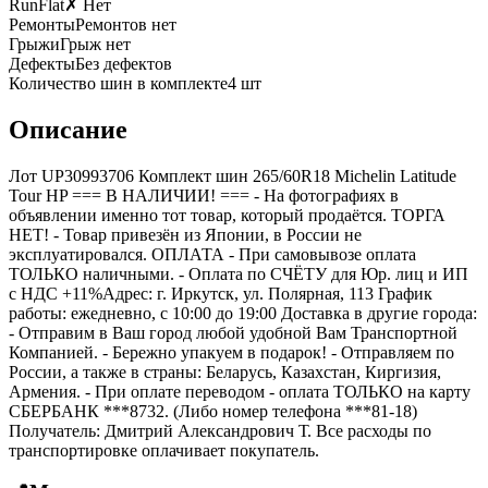
RunFlat
✗ Нет
Ремонты
Ремонтов нет
Грыжи
Грыж нет
Дефекты
Без дефектов
Количество шин в комплекте
4
шт
Описание
Лот UP30993706 Комплект шин 265/60R18 Michelin Latitude
Tour HP === B НАЛИЧИИ! === - На фотографиях в
объявлении именно тот товар, который продаётся. ТОРГА
НЕТ! - Товар привезён из Японии, в России не
эксплуатировался. ОПЛАТА - При самовывозе оплата
ТОЛЬКО наличными. - Оплата по СЧЁТУ для Юр. лиц и ИП
с НДС +11%Адрес: г. Иркутск, ул. Полярная, 113 График
работы: ежедневно, с 10:00 до 19:00 Доставка в другие города:
- Отправим в Ваш город любой удобной Вам Транспортной
Компанией. - Бережно упакуем в подарок! - Отправляем по
России, а также в страны: Беларусь, Казахстан, Киргизия,
Армения. - При оплате переводом - оплата ТОЛЬКО на карту
СБЕРБАНК ***8732. (Либо номер телефона ***81-18)
Получатель: Дмитрий Александрович Т. Все расходы по
транспортировке оплачивает покупатель.