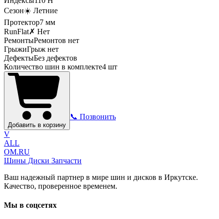
Индексы
110
H
Сезон
☀️ Летние
Протектор
7
мм
RunFlat
✗ Нет
Ремонты
Ремонтов нет
Грыжи
Грыж нет
Дефекты
Без дефектов
Количество шин в комплекте
4
шт
📞 Позвонить
Добавить в корзину
V
ALL
OM.RU
Шины Диски Запчасти
Ваш надежный партнер в мире шин и дисков в Иркутске.
Качество, проверенное временем.
Мы в соцсетях