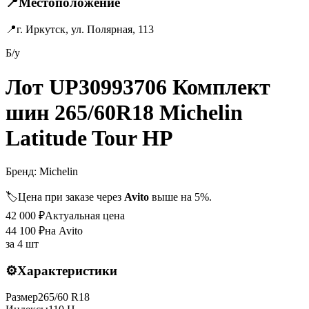
📍
Местоположение
📍
г. Иркутск, ул. Полярная, 113
Б/у
Лот UP30993706 Комплект
шин 265/60R18 Michelin
Latitude Tour HP
Бренд:
Michelin
🏷️
Цена при заказе через
Avito
выше на 5%.
42 000
₽
Актуальная цена
44 100
₽
на Avito
за
4 шт
⚙️
Характеристики
Размер
265
/
60
R
18