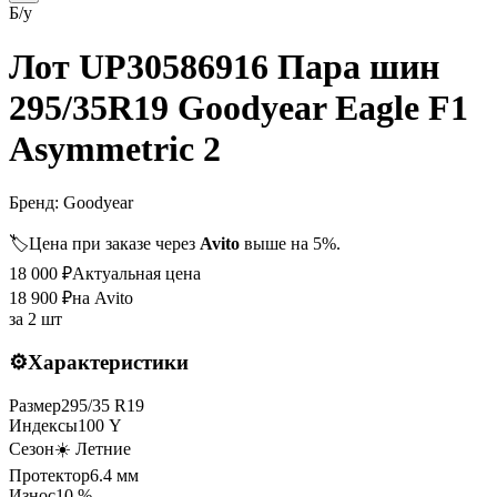
Б/у
Лот UP30586916 Пара шин
295/35R19 Goodyear Eagle F1
Asymmetric 2
Бренд:
Goodyear
🏷️
Цена при заказе через
Avito
выше на 5%.
18 000
₽
Актуальная цена
18 900
₽
на Avito
за
2 шт
⚙️
Характеристики
Размер
295
/
35
R
19
Индексы
100
Y
Сезон
☀️ Летние
Протектор
6.4
мм
Износ
10 %