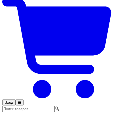
Вход
☰
🔍