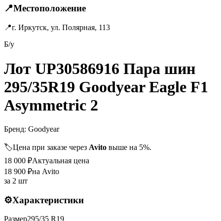
📍
Местоположение
📍
г. Иркутск, ул. Полярная, 113
Б/у
Лот UP30586916 Пара шин
295/35R19 Goodyear Eagle F1
Asymmetric 2
Бренд:
Goodyear
🏷️
Цена при заказе через
Avito
выше на 5%.
18 000
₽
Актуальная цена
18 900
₽
на Avito
за
2 шт
⚙️
Характеристики
Размер
295
/
35
R
19