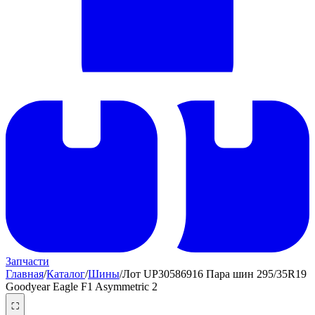
Запчасти
Главная
/
Каталог
/
Шины
/
Лот UP30586916 Пара шин 295/35R19
Goodyear Eagle F1 Asymmetric 2
⛶