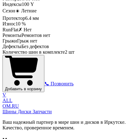
Индексы
100
Y
Сезон
☀️ Летние
Протектор
6.4
мм
Износ
10 %
RunFlat
✗ Нет
Ремонты
Ремонтов нет
Грыжи
Грыж нет
Дефекты
Без дефектов
Количество шин в комплекте
2
шт
📞 Позвонить
Добавить в корзину
V
ALL
OM.RU
Шины Диски Запчасти
Ваш надежный партнер в мире шин и дисков в Иркутске.
Качество, проверенное временем.