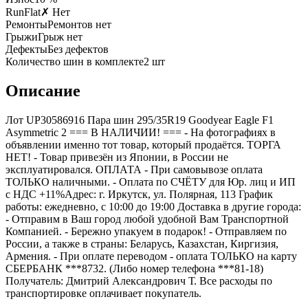
RunFlat
✗ Нет
Ремонты
Ремонтов нет
Грыжи
Грыж нет
Дефекты
Без дефектов
Количество шин в комплекте
2
шт
Описание
Лот UP30586916 Пара шин 295/35R19 Goodyear Eagle F1
Asymmetric 2 === B НАЛИЧИИ! === - На фотографиях в
объявлении именно тот товар, который продаётся. ТОРГА
НЕТ! - Товар привезён из Японии, в России не
эксплуатировался. ОПЛАТА - При самовывозе оплата
ТОЛЬКО наличными. - Оплата по СЧЁТУ для Юр. лиц и ИП
с НДС +11%Адрес: г. Иркутск, ул. Полярная, 113 График
работы: ежедневно, с 10:00 до 19:00 Доставка в другие города:
- Отправим в Ваш город любой удобной Вам Транспортной
Компанией. - Бережно упакуем в подарок! - Отправляем по
России, а также в страны: Беларусь, Казахстан, Киргизия,
Армения. - При оплате переводом - оплата ТОЛЬКО на карту
СБЕРБАНК ***8732. (Либо номер телефона ***81-18)
Получатель: Дмитрий Александрович Т. Все расходы по
транспортировке оплачивает покупатель.