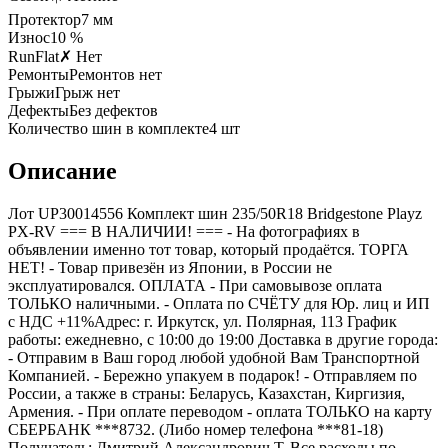
Протектор
7
мм
Износ
10 %
RunFlat
✗ Нет
Ремонты
Ремонтов нет
Грыжи
Грыж нет
Дефекты
Без дефектов
Количество шин в комплекте
4
шт
Описание
Лот UP30014556 Комплект шин 235/50R18 Bridgestone Playz
PX-RV === B НАЛИЧИИ! === - На фотографиях в
объявлении именно тот товар, который продаётся. ТОРГА
НЕТ! - Товар привезён из Японии, в России не
эксплуатировался. ОПЛАТА - При самовывозе оплата
ТОЛЬКО наличными. - Оплата по СЧЁТУ для Юр. лиц и ИП
с НДС +11%Адрес: г. Иркутск, ул. Полярная, 113 График
работы: ежедневно, с 10:00 до 19:00 Доставка в другие города:
- Отправим в Ваш город любой удобной Вам Транспортной
Компанией. - Бережно упакуем в подарок! - Отправляем по
России, а также в страны: Беларусь, Казахстан, Киргизия,
Армения. - При оплате переводом - оплата ТОЛЬКО на карту
СБЕРБАНК ***8732. (Либо номер телефона ***81-18)
Получатель: Дмитрий Александрович Т. Все расходы по