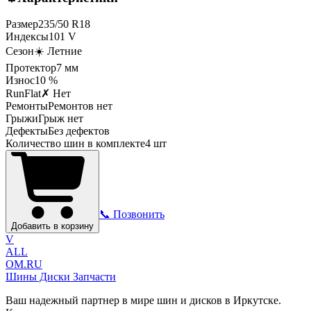
Размер
235
/
50
R
18
Индексы
101
V
Сезон
☀️ Летние
Протектор
7
мм
Износ
10 %
RunFlat
✗ Нет
Ремонты
Ремонтов нет
Грыжи
Грыж нет
Дефекты
Без дефектов
Количество шин в комплекте
4
шт
📞 Позвонить
Добавить в корзину
V
ALL
OM.RU
Шины Диски Запчасти
Ваш надежный партнер в мире шин и дисков в Иркутске.