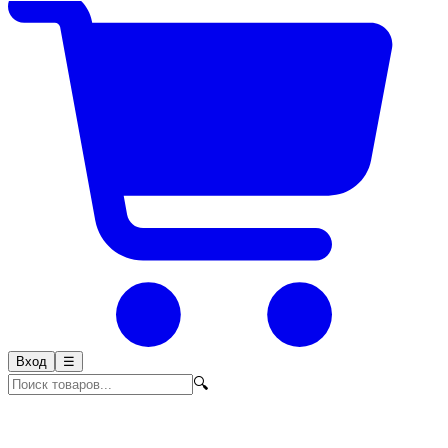
Вход
☰
🔍