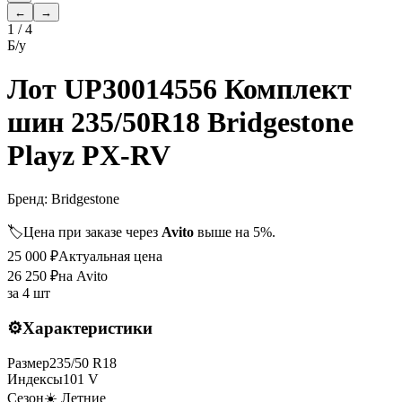
←
→
1
/
4
Б/у
Лот UP30014556 Комплект
шин 235/50R18 Bridgestone
Playz PX-RV
Бренд:
Bridgestone
🏷️
Цена при заказе через
Avito
выше на 5%.
25 000
₽
Актуальная цена
26 250
₽
на Avito
за
4 шт
⚙️
Характеристики
Размер
235
/
50
R
18
Индексы
101
V
Сезон
☀️ Летние