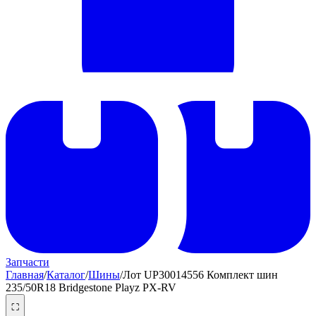
Запчасти
Главная
/
Каталог
/
Шины
/
Лот UP30014556 Комплект шин
235/50R18 Bridgestone Playz PX-RV
⛶