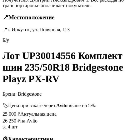
транспортировке оплачивает покупатель.
📍
Местоположение
📍
г. Иркутск, ул. Полярная, 113
Б/у
Лот UP30014556 Комплект
шин 235/50R18 Bridgestone
Playz PX-RV
Бренд:
Bridgestone
🏷️
Цена при заказе через
Avito
выше на 5%.
25 000
₽
Актуальная цена
26 250
₽
на Avito
за
4 шт
⚙️
Характеристики