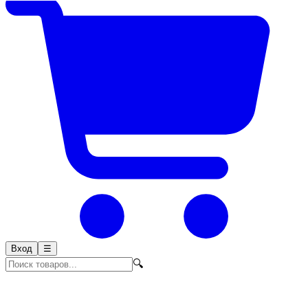
Вход
☰
🔍