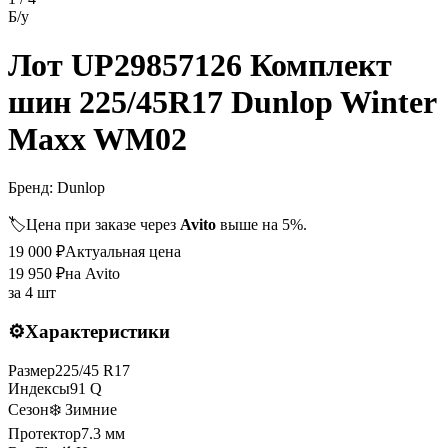
Б/у
Лот UP29857126 Комплект
шин 225/45R17 Dunlop Winter
Maxx WM02
Бренд:
Dunlop
🏷️
Цена при заказе через
Avito
выше на 5%.
19 000
₽
Актуальная цена
19 950
₽
на Avito
за
4 шт
⚙️
Характеристики
Размер
225
/
45
R
17
Индексы
91
Q
Сезон
❄️ Зимние
Протектор
7.3
мм