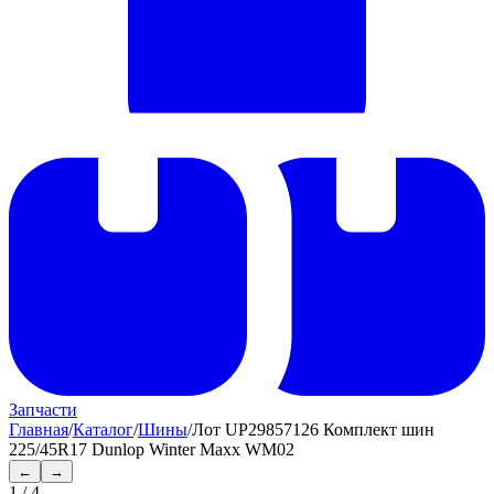
Запчасти
Главная
/
Каталог
/
Шины
/
Лот UP29857126 Комплект шин
225/45R17 Dunlop Winter Maxx WM02
←
→
1
/
4