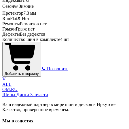
Индексы
91
Q
Сезон
❄️ Зимние
Протектор
7.3
мм
RunFlat
✗ Нет
Ремонты
Ремонтов нет
Грыжи
Грыж нет
Дефекты
Без дефектов
Количество шин в комплекте
4
шт
📞 Позвонить
Добавить в корзину
V
ALL
OM.RU
Шины Диски Запчасти
Ваш надежный партнер в мире шин и дисков в Иркутске.
Качество, проверенное временем.
Мы в соцсетях