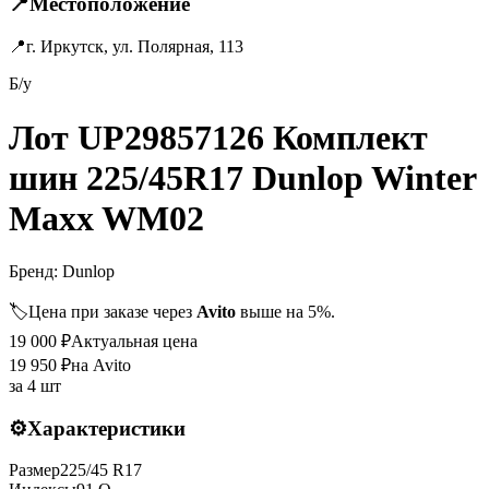
📍
Местоположение
📍
г. Иркутск, ул. Полярная, 113
Б/у
Лот UP29857126 Комплект
шин 225/45R17 Dunlop Winter
Maxx WM02
Бренд:
Dunlop
🏷️
Цена при заказе через
Avito
выше на 5%.
19 000
₽
Актуальная цена
19 950
₽
на Avito
за
4 шт
⚙️
Характеристики
Размер
225
/
45
R
17