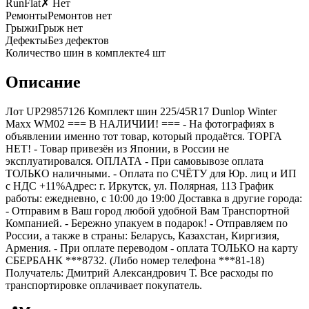
RunFlat
✗ Нет
Ремонты
Ремонтов нет
Грыжи
Грыж нет
Дефекты
Без дефектов
Количество шин в комплекте
4
шт
Описание
Лот UP29857126 Комплект шин 225/45R17 Dunlop Winter
Maxx WM02 === B НАЛИЧИИ! === - На фотографиях в
объявлении именно тот товар, который продаётся. ТОРГА
НЕТ! - Товар привезён из Японии, в России не
эксплуатировался. ОПЛАТА - При самовывозе оплата
ТОЛЬКО наличными. - Оплата по СЧЁТУ для Юр. лиц и ИП
с НДС +11%Адрес: г. Иркутск, ул. Полярная, 113 График
работы: ежедневно, с 10:00 до 19:00 Доставка в другие города:
- Отправим в Ваш город любой удобной Вам Транспортной
Компанией. - Бережно упакуем в подарок! - Отправляем по
России, а также в страны: Беларусь, Казахстан, Киргизия,
Армения. - При оплате переводом - оплата ТОЛЬКО на карту
СБЕРБАНК ***8732. (Либо номер телефона ***81-18)
Получатель: Дмитрий Александрович Т. Все расходы по
транспортировке оплачивает покупатель.